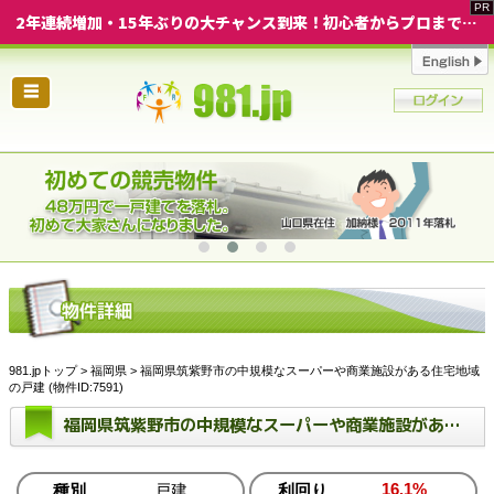
2年連続増加・15年ぶりの大チャンス到来！初心者からプロまで網羅する「競売不動産・超実践投資セミナー」♦神奈川県 横浜 in 神奈川
☰
981.jpトップ
>
福岡県
> 福岡県筑紫野市の中規模なスーパーや商業施設がある住宅地域
の戸建 (物件ID:7591)
福岡県筑紫野市の中規模なスーパーや商業施設がある住宅地域の戸建
16.1%
種別
戸建
利回り