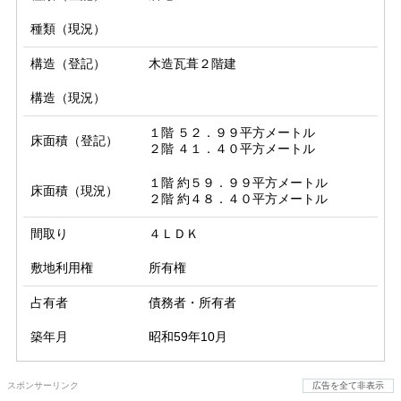
種類（現況）
構造（登記）
木造瓦葺２階建
構造（現況）
１階 ５２．９９平方メートル

床面積（登記）
２階 ４１．４０平方メートル
１階 約５９．９９平方メートル

床面積（現況）
２階 約４８．４０平方メートル
間取り
４ＬＤＫ
敷地利用権
所有権
占有者
債務者・所有者
築年月
昭和59年10月
スポンサーリンク
広告を全て非表示