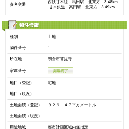
西鉄甘木線　馬田駅　北東方　3.48km

参考交通
 甘木鉄道　高田駅　北東方　3.49km
物件情報
種別
土地
物件番号
1
所在地
朝倉市菩提寺
家屋番号
地目（登記）
宅地
地目（現況）
土地面積（登記）
３２６．４７平方メートル
土地面積（現況）
用途地域
都市計画区域内無指定