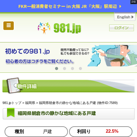
FKR一般消費者セミナー in 大阪 JR『大阪』駅周辺
☰
981.jpトップ
>
福岡県
> 福岡県朝倉市の静かな地域にある戸建 (物件ID:7589)
福岡県朝倉市の静かな地域にある戸建
22.5%
種別
戸建
利回り