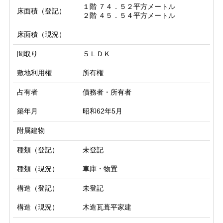
１階 ７４．５２平方メートル

床面積（登記）
２階 ４５．５４平方メートル
床面積（現況）
間取り
５ＬＤＫ
敷地利用権
所有権
占有者
債務者・所有者
築年月
昭和62年5月
附属建物
種類（登記）
未登記
種類（現況）
車庫・物置
構造（登記）
未登記
構造（現況）
木造瓦葺平家建