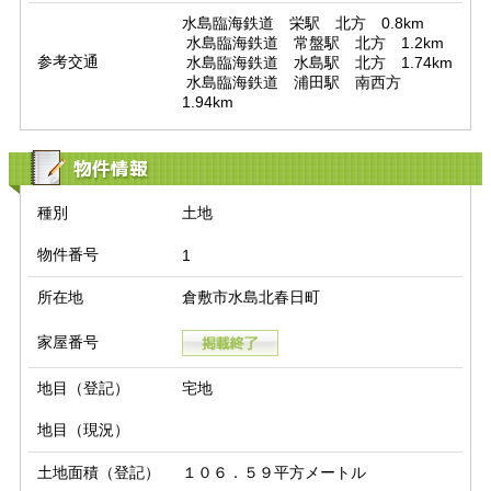
水島臨海鉄道　栄駅　北方　0.8km

 水島臨海鉄道　常盤駅　北方　1.2km

参考交通
 水島臨海鉄道　水島駅　北方　1.74km

 水島臨海鉄道　浦田駅　南西方　
1.94km
物件情報
種別
土地
物件番号
1
所在地
倉敷市水島北春日町
家屋番号
地目（登記）
宅地
地目（現況）
土地面積（登記）
１０６．５９平方メートル