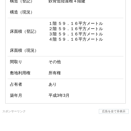
構造（登記）
鉄骨造陸屋根４階建
構造（現況）
１階 ５９．１６平方メートル

２階 ５９．１６平方メートル

床面積（登記）
３階 ５９．１６平方メートル

４階 ５９．１６平方メートル
床面積（現況）
間取り
その他
敷地利用権
所有権
占有者
あり
築年月
平成3年3月
スポンサーリンク
広告を全て非表示