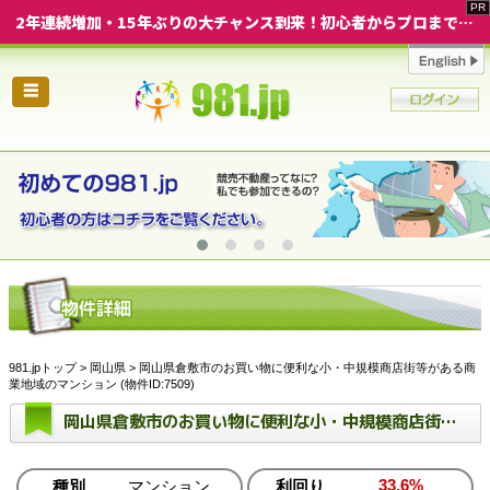
2年連続増加・15年ぶりの大チャンス到来！初心者からプロまで網羅する「競売不動産・超実践投資セミナー」♦神奈川県 横浜 in 神奈川
☰
981.jpトップ
>
岡山県
> 岡山県倉敷市のお買い物に便利な小・中規模商店街等がある商
業地域のマンション (物件ID:7509)
岡山県倉敷市のお買い物に便利な小・中規模商店街等がある商業地域のマンション
33.6%
種別
マンション
利回り