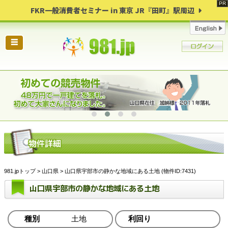
FKR一般消費者セミナー in 東京 JR『田町』駅周辺
☰
981.jpトップ
>
山口県
> 山口県宇部市の静かな地域にある土地 (物件ID:7431)
山口県宇部市の静かな地域にある土地
種別
土地
利回り