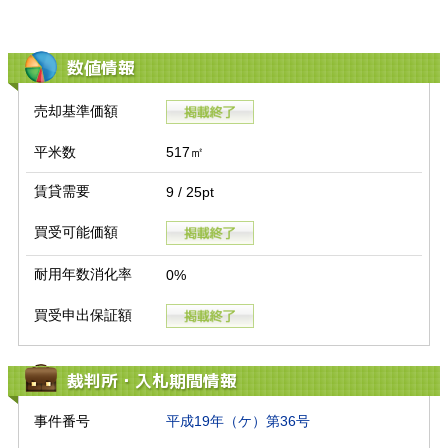
数値情報
売却基準価額
平米数
517㎡
賃貸需要
9 / 25pt
買受可能価額
耐用年数消化率
0%
買受申出保証額
裁判所・入札期間情報
事件番号
平成19年（ケ）第36号