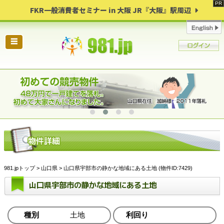
FKR一般消費者セミナー in 大阪 JR『大阪』駅周辺
☰
981.jpトップ
>
山口県
> 山口県宇部市の静かな地域にある土地 (物件ID:7429)
山口県宇部市の静かな地域にある土地
種別
土地
利回り