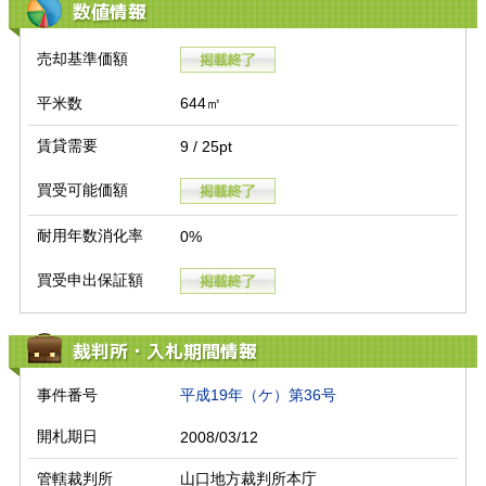
数値情報
売却基準価額
平米数
644㎡
賃貸需要
9 / 25pt
買受可能価額
耐用年数消化率
0%
買受申出保証額
裁判所・入札期間情報
事件番号
平成19年（ケ）第36号
開札期日
2008/03/12
管轄裁判所
山口地方裁判所本庁