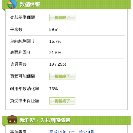
数値情報
売却基準価額
平米数
59㎡
単純純利回り
15.7%
表面利回り
21.6%
賃貸需要
19 / 25pt
買受可能価額
耐用年数消化率
76%
買受申出保証額
裁判所・入札期間情報
事件番号
平成19年（ケ）第244号