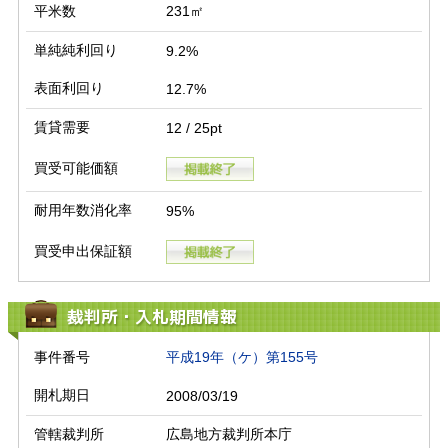
平米数
231㎡
単純純利回り
9.2%
表面利回り
12.7%
賃貸需要
12 / 25pt
買受可能価額
耐用年数消化率
95%
買受申出保証額
裁判所・入札期間情報
事件番号
平成19年（ケ）第155号
開札期日
2008/03/19
管轄裁判所
広島地方裁判所本庁