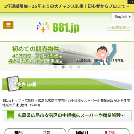
2年連続増加・15年ぶりの大チャンス到来！初心者からプロまで網羅する「競売不動産・超実践投資セミナー」♦神奈川県 横浜 in 神奈川
☰
981.jpトップ
>
広島県
> 広島県広島市安芸区の中規模なスーパーや商業施設がある住宅
地域の戸建 (物件ID:7403)
広島県広島市安芸区の中規模なスーパーや商業施設がある住宅地域の戸建
9.2%
種別
戸建
利回り