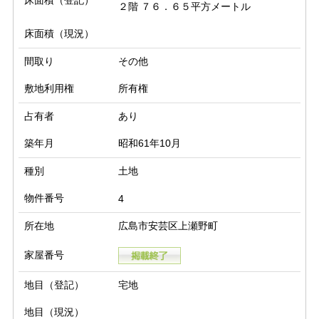
床面積（登記）
２階 ７６．６５平方メートル
床面積（現況）
間取り
その他
敷地利用権
所有権
占有者
あり
築年月
昭和61年10月
種別
土地
物件番号
4
所在地
広島市安芸区上瀬野町
家屋番号
地目（登記）
宅地
地目（現況）