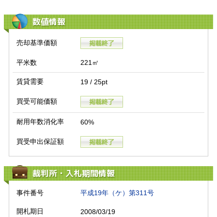
数値情報
売却基準価額
平米数
221㎡
賃貸需要
19 / 25pt
買受可能価額
耐用年数消化率
60%
買受申出保証額
裁判所・入札期間情報
事件番号
平成19年（ケ）第311号
開札期日
2008/03/19