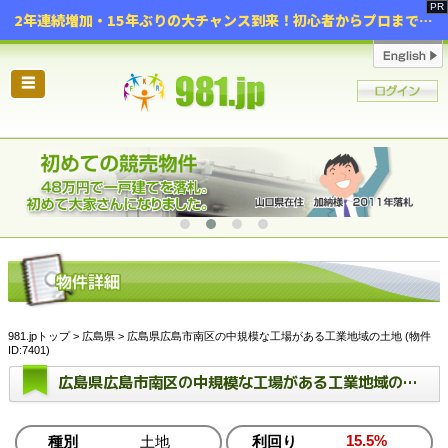
2年連続増加・15年ぶりの大チャンス到来！初心者からプロまで網羅する「競売不動産・超実践投資セミナー」♦神奈川県 横浜 in 神奈川
☰
981.jpトップ
>
広島県
> 広島県広島市南区の中規模な工場がある工業地域の土地 (物件
ID:7401)
広島県広島市南区の中規模な工場がある工業地域の土地
15.5%
種別
土地
利回り