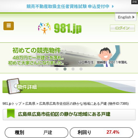
競売不動産取扱主任者資格試験 申込受付中
☰
981.jpトップ
>
広島県
> 広島県広島市佐伯区の静かな地域にある戸建 (物件ID:7385)
広島県広島市佐伯区の静かな地域にある戸建
27.4%
種別
戸建
利回り