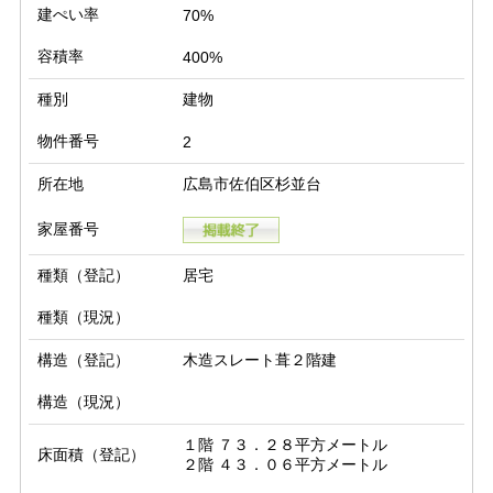
建ぺい率
70%
容積率
400%
種別
建物
物件番号
2
所在地
広島市佐伯区杉並台
家屋番号
種類（登記）
居宅
種類（現況）
構造（登記）
木造スレート葺２階建
構造（現況）
１階 ７３．２８平方メートル

床面積（登記）
２階 ４３．０６平方メートル