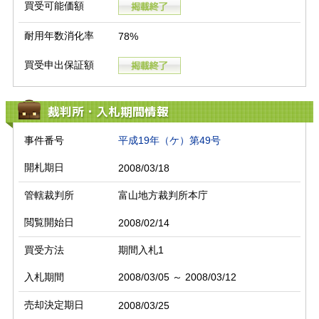
買受可能価額
耐用年数消化率
78%
買受申出保証額
裁判所・入札期間情報
事件番号
平成19年（ケ）第49号
開札期日
2008/03/18
管轄裁判所
富山地方裁判所本庁
閲覧開始日
2008/02/14
買受方法
期間入札1
入札期間
2008/03/05 ～ 2008/03/12
売却決定期日
2008/03/25