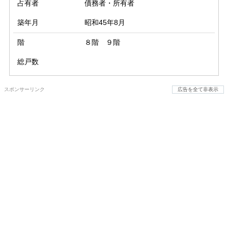
占有者
債務者・所有者
築年月
昭和45年8月
階
８階 ９階
総戸数
スポンサーリンク
広告を全て非表示