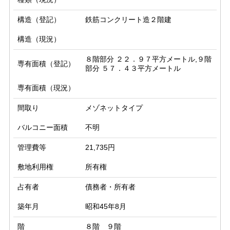
構造（登記）
鉄筋コンクリート造２階建
構造（現況）
８階部分 ２２．９７平方メートル,９階
専有面積（登記）
部分 ５７．４３平方メートル
専有面積（現況）
間取り
メゾネットタイプ
バルコニー面積
不明
管理費等
21,735円
敷地利用権
所有権
占有者
債務者・所有者
築年月
昭和45年8月
階
８階 ９階