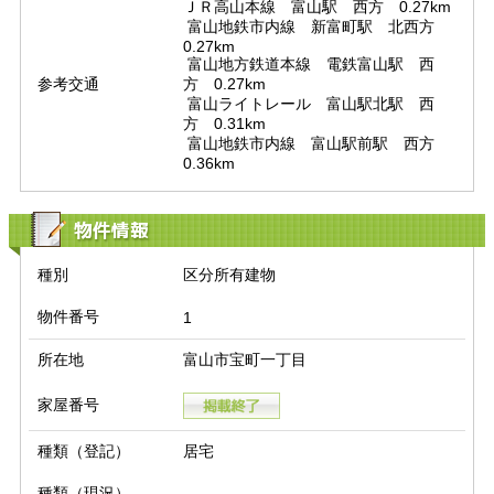
ＪＲ高山本線　富山駅　西方　0.27km

 富山地鉄市内線　新富町駅　北西方　
0.27km

 富山地方鉄道本線　電鉄富山駅　西
参考交通
方　0.27km

 富山ライトレール　富山駅北駅　西
方　0.31km

 富山地鉄市内線　富山駅前駅　西方　
0.36km
物件情報
種別
区分所有建物
物件番号
1
所在地
富山市宝町一丁目
家屋番号
種類（登記）
居宅
種類（現況）