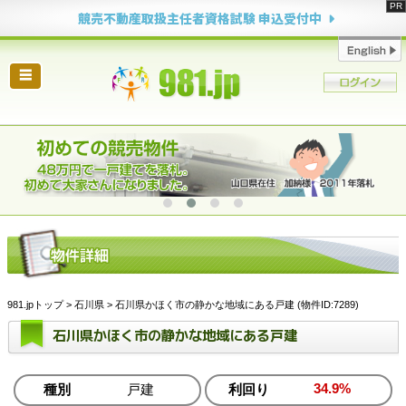
競売不動産取扱主任者資格試験 申込受付中
☰
981.jpトップ
>
石川県
> 石川県かほく市の静かな地域にある戸建 (物件ID:7289)
石川県かほく市の静かな地域にある戸建
34.9%
種別
戸建
利回り