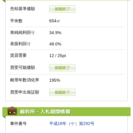
売却基準価額
平米数
654㎡
単純純利回り
34.9%
表面利回り
48.0%
賃貸需要
12 / 25pt
買受可能価額
耐用年数消化率
195%
買受申出保証額
裁判所・入札期間情報
事件番号
平成18年（ケ）第292号