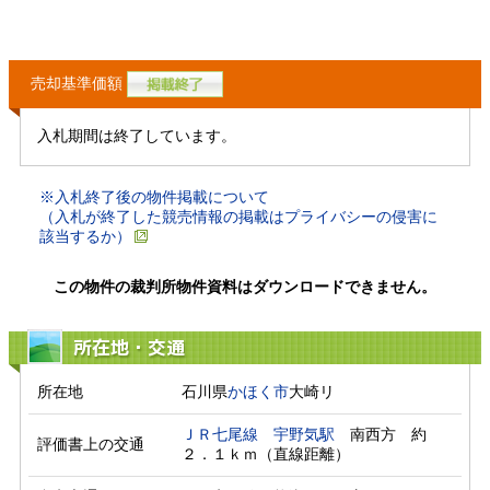
売却基準価額
入札期間は終了しています。
※入札終了後の物件掲載について
（入札が終了した競売情報の掲載はプライバシーの侵害に
該当するか）
この物件の裁判所物件資料はダウンロードできません。
所在地・交通
所在地
石川県
かほく市
大崎リ
ＪＲ七尾線
宇野気駅
　南西方　約
評価書上の交通
２．１ｋｍ（直線距離）　