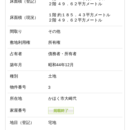
床面積（登記）
２階 ４９．６２平方メートル
１階 約１８５．４３平方メートル

床面積（現況）
２階 ４９．６２平方メートル
間取り
その他
敷地利用権
所有権
占有者
債務者・所有者
築年月
昭和44年12月
種別
土地
物件番号
3
所在地
かほく市大崎弐
家屋番号
地目（登記）
宅地