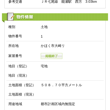
参考交通
ＪＲ七尾線　能瀬駅　西方　3.03km
物件情報
種別
土地
物件番号
1
所在地
かほく市大崎リ
家屋番号
地目（登記）
宅地
地目（現況）
土地面積（登記）
５０８．７０平方メートル
土地面積（現況）
用途地域
都市計画区域内無指定