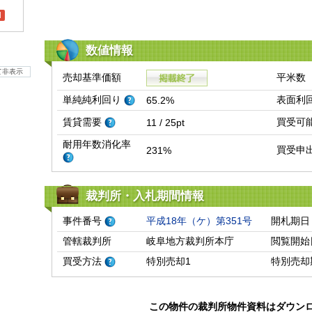
l
数値情報
て非表示
売却基準価額
平米数
単純純利回り
表面利
65.2%
賃貸需要
買受可
11 / 25pt
耐用年数消化率
買受申
231%
裁判所・入札期間情報
事件番号
平成18年（ケ）第351号
開札期日
管轄裁判所
岐阜地方裁判所本庁
閲覧開始
買受方法
特別売却1
特別売却
この物件の裁判所物件資料はダウン