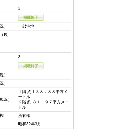
2
況）
一部宅地
（現
3
況）
況）
１階 約１３８．８８平方メ
ートル

現況）
２階 約 ８１．９７平方メー
トル
権
所有権
昭和32年3月