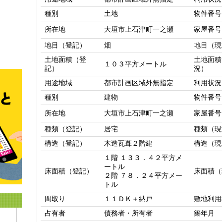
種別
土地
物件番号
所在地
大垣市上石津町一之瀬
家屋番号
地目（登記）
畑
地目（現
土地面積（登
土地面積
１０３平方メートル
記）
況）
用途地域
都市計画区域外無指定
利用状況
種別
建物
物件番号
所在地
大垣市上石津町一之瀬
家屋番号
種類（登記）
居宅
種類（現
構造（登記）
木造瓦葺２階建
構造（現
１階 １３３．４２平方メ
ートル

床面積（登記）
床面積（
２階 ７８．２４平方メー
トル
間取り
１１ＤＫ＋納戸
敷地利用
占有者
債務者・所有者
築年月