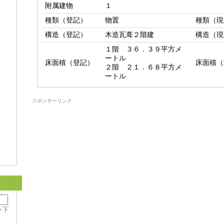
附属建物
１
種類（登記）
物置
種類（現
構造（登記）
木造瓦葺２階建
構造（現
１階　３６．３９平方メ
ートル

床面積（登記）
床面積（
２階　２１．６８平方メ
ートル
スポンサーリンク
い下