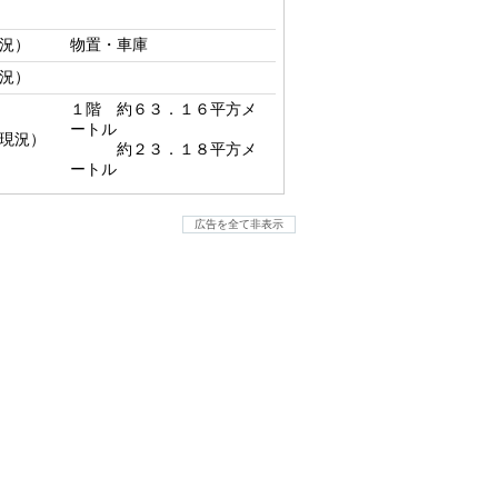
況）
物置・車庫
況）
１階　約６３．１６平方メ
ートル

現況）
　　　約２３．１８平方メ
ートル
広告を全て非表示