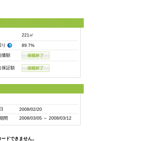
221㎡
回り
89.7%
能価額
出保証額
日
2008/02/20
期間
2008/03/05 ～ 2008/03/12
ロードできません。