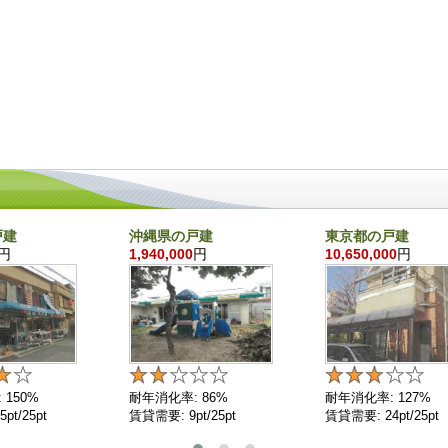
戸建
沖縄県の戸建
東京都の戸建
円
1,940,000
円
10,650,000
円
 150%
耐年消化率: 86%
耐年消化率: 127%
pt/25pt
賃貸需要: 9pt/25pt
賃貸需要: 24pt/25pt