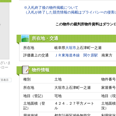
※入札終了後の物件掲載について
（入札が終了した競売情報の掲載はプライバシーの侵害
この物件の裁判所物件資料はダウン
所在地・交通
所在地
岐阜県
大垣市
上石津町一之瀬
評価書上の交通
ＪＲ東海道本線
関ケ原駅
　南東方　
ざいま
ンロー
物件情報
種別
土地
物件番号
て非表示
所在地
大垣市上石津町一之瀬
家屋番号
地目（登記）
宅地
地目（現
土地面積（登
４２４．２７平方メート
土地面積
記）
ル
況）
用途地域
都市計画区域外無指定
利用状況