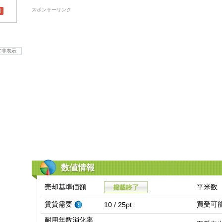
スポンサーリンク
l
て非表示
数値情報
売却基準価額
平米数
賃貸需要
買受可
10 / 25pt
耐用年数消化率