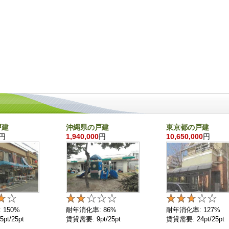
戸建
沖縄県の戸建
東京都の戸建
円
1,940,000
円
10,650,000
円
 150%
耐年消化率: 86%
耐年消化率: 127%
pt/25pt
賃貸需要: 9pt/25pt
賃貸需要: 24pt/25pt