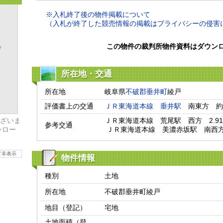
※入札終了後の物件掲載について
（入札が終了した競売情報の掲載はプライバシーの侵害
この物件の裁判所物件資料はダウン
所在地・交通
所在地
岐阜県
不破郡垂井町
綾戸
評価書上の交通
ＪＲ東海道本線
垂井駅
　南東方　約
ざいま
ＪＲ東海道本線　荒尾駅　西方　2.91k
参考交通
ンロー
 ＪＲ東海道本線　美濃赤坂駅　南西方　
て非表示
物件情報
種別
土地
所在地
不破郡垂井町綾戸
地目（登記）
宅地
土地面積（登