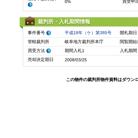
買受申
0%
裁判所・入札期間情報
事件番号
平成18年（ケ）第385号
開札期日
管轄裁判所
岐阜地方裁判所本庁
閲覧開始
買受方法
期間入札1
入札期間
売却決定期日
2008/03/25
この物件の裁判所物件資料はダウン