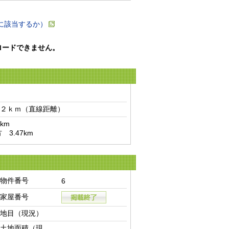
に該当するか）
ロードできません。
２ｋｍ（直線距離）　
m

3.47km
物件番号
6
家屋番号
地目（現況）
土地面積（現