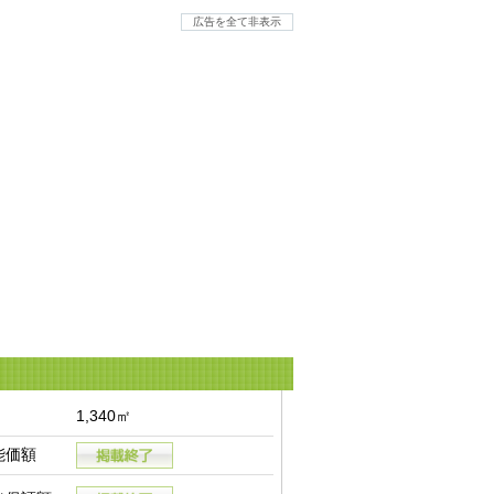
広告を全て非表示
1,340㎡
能価額