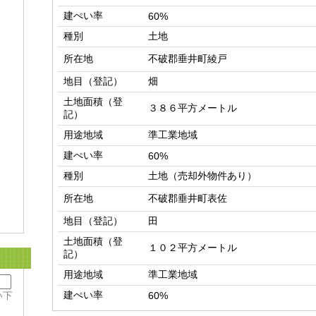
建ぺい率
60%
種別
土地
所在地
不破郡垂井町綾戸
地目（登記）
畑
土地面積（登
３８６平方メートル
記）
用途地域
準工業地域
建ぺい率
60%
種別
土地（売却外物件あり）
所在地
不破郡垂井町表佐
地目（登記）
田
土地面積（登
１０２平方メートル
記）
用途地域
準工業地域
建ぺい率
い下
60%