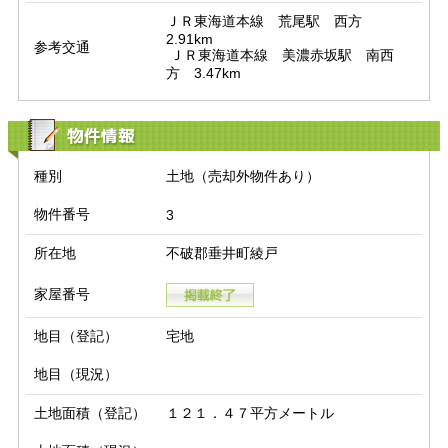
ＪＲ東海道本線　荒尾駅　西方　
2.91km

参考交通
 ＪＲ東海道本線　美濃赤坂駅　南西
方　3.47km
物件情報
種別
土地（売却外物件あり）
物件番号
3
所在地
不破郡垂井町綾戸
家屋番号
地目（登記）
宅地
地目（現況）
土地面積（登記）
１２１．４７平方メートル