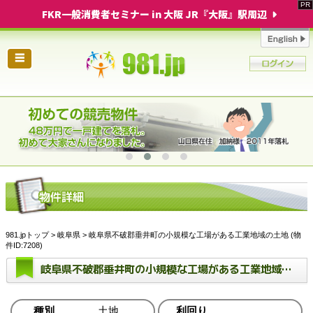
FKR一般消費者セミナー in 大阪 JR『大阪』駅周辺
☰
981.jpトップ
>
岐阜県
> 岐阜県不破郡垂井町の小規模な工場がある工業地域の土地 (物
件ID:7208)
岐阜県不破郡垂井町の小規模な工場がある工業地域の土地
種別
土地
利回り