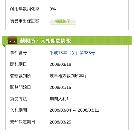
耐用年数消化率
0%
買受申出保証額
裁判所・入札期間情報
事件番号
平成18年（ケ）第385号
開札期日
2008/03/18
管轄裁判所
岐阜地方裁判所本庁
閲覧開始日
2008/01/15
買受方法
期間入札1
入札期間
2008/03/04 ～ 2008/03/11
売却決定期日
2008/03/25