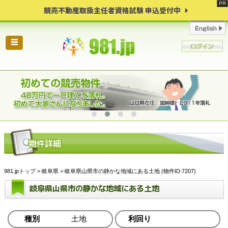
競売不動産取扱主任者資格試験 申込受付中
☰
981.jpトップ
>
岐阜県
> 岐阜県山県市の静かな地域にある土地 (物件ID:7207)
岐阜県山県市の静かな地域にある土地
種別
土地
利回り