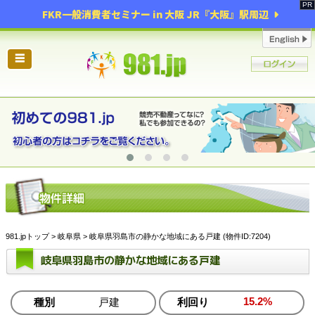
FKR一般消費者セミナー in 大阪 JR『大阪』駅周辺
☰
981.jpトップ
>
岐阜県
> 岐阜県羽島市の静かな地域にある戸建 (物件ID:7204)
岐阜県羽島市の静かな地域にある戸建
15.2%
種別
戸建
利回り