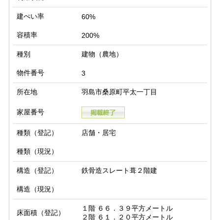
建ぺい率
60%
容積率
200%
種別
建物（農地）
物件番号
3
所在地
羽島市桑原町平太一丁目
家屋番号
種類（登記）
店舗・居宅
種類（現況）
構造（登記）
鉄骨造スレート葺２階建
構造（現況）
１階 ６６．３９平方メートル

床面積（登記）
２階 ６１．２０平方メートル