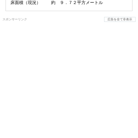
床面積（現況）
約　９．７２平方メートル
スポンサーリンク
広告を全て非表示