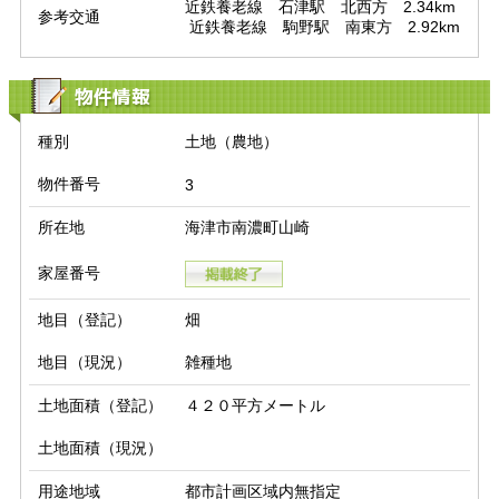
近鉄養老線　石津駅　北西方　2.34km

参考交通
 近鉄養老線　駒野駅　南東方　2.92km
物件情報
種別
土地（農地）
物件番号
3
所在地
海津市南濃町山崎
家屋番号
地目（登記）
畑
地目（現況）
雑種地
土地面積（登記）
４２０平方メートル
土地面積（現況）
用途地域
都市計画区域内無指定