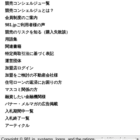
競売コンシェルジュ一覧
競売コンシェルジュとは？
会員制度のご案内
981.jpご利用者様の声
競売のリスクを知る（購入失敗談）
用語集
関連書籍
特定商取引法に基づく表記
運営団体
加盟店ログイン
加盟をご検討の不動産会社様
住宅ローンの返済にお困りの方
マスコミ関係の方
融資したい金融機関様
バナー・メルマガの広告掲載
入札期間中一覧
入札終了一覧
アーティクル
Copyright © 981.jp. systems, logos, and the ratings and additional elements