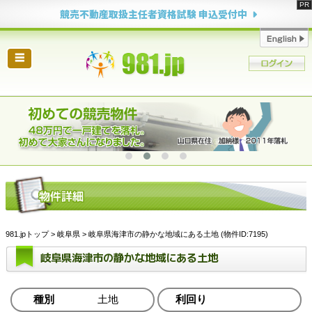
競売不動産取扱主任者資格試験 申込受付中
☰
981.jpトップ
>
岐阜県
> 岐阜県海津市の静かな地域にある土地 (物件ID:7195)
岐阜県海津市の静かな地域にある土地
種別
土地
利回り