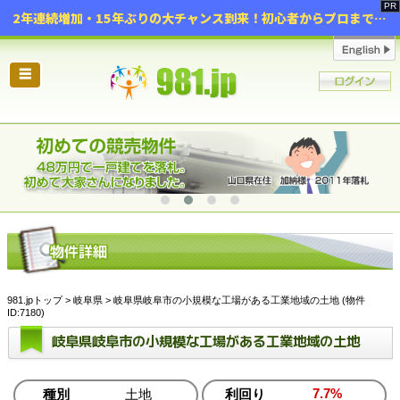
2年連続増加・15年ぶりの大チャンス到来！初心者からプロまで網羅する「競売不動産・超実践投資セミナー」♦神奈川県 横浜 in 神奈川
☰
981.jpトップ
>
岐阜県
> 岐阜県岐阜市の小規模な工場がある工業地域の土地 (物件
ID:7180)
岐阜県岐阜市の小規模な工場がある工業地域の土地
7.7%
種別
土地
利回り