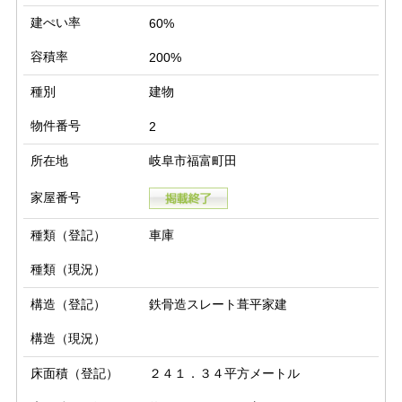
建ぺい率
60%
容積率
200%
種別
建物
物件番号
2
所在地
岐阜市福富町田
家屋番号
種類（登記）
車庫
種類（現況）
構造（登記）
鉄骨造スレート葺平家建
構造（現況）
床面積（登記）
２４１．３４平方メートル