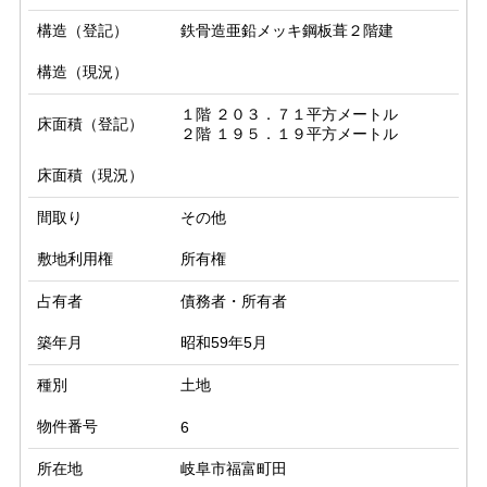
構造（登記）
鉄骨造亜鉛メッキ鋼板葺２階建
構造（現況）
１階 ２０３．７１平方メートル

床面積（登記）
２階 １９５．１９平方メートル
床面積（現況）
間取り
その他
敷地利用権
所有権
占有者
債務者・所有者
築年月
昭和59年5月
種別
土地
物件番号
6
所在地
岐阜市福富町田