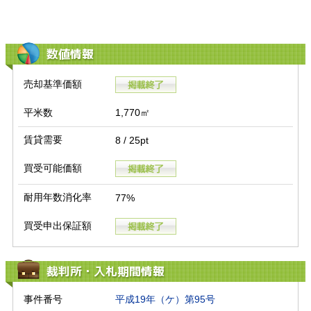
数値情報
売却基準価額
平米数
1,770㎡
賃貸需要
8 / 25pt
買受可能価額
耐用年数消化率
77%
買受申出保証額
裁判所・入札期間情報
事件番号
平成19年（ケ）第95号