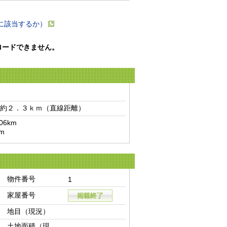
に該当するか）
ロードできません。
約２．３ｋｍ（直線距離）　
km

m
物件番号
1
家屋番号
地目（現況）
土地面積（現