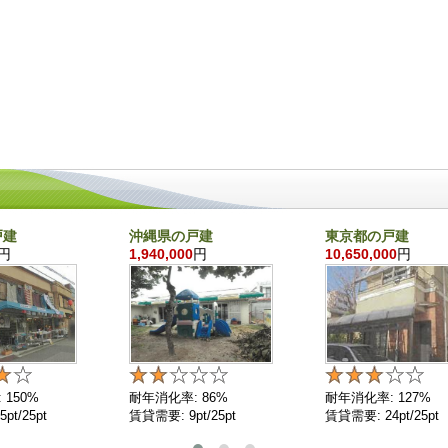
戸建
沖縄県の戸建
東京都の戸建
円
1,940,000
円
10,650,000
円
 150%
耐年消化率: 86%
耐年消化率: 127%
pt/25pt
賃貸需要: 9pt/25pt
賃貸需要: 24pt/25pt