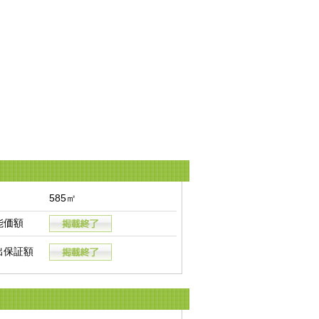
585㎡
能価額
出保証額