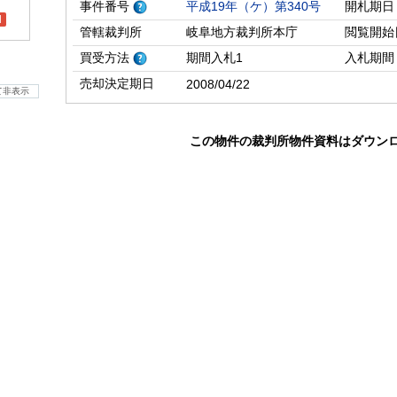
事件番号
平成19年（ケ）第340号
開札期日
l
管轄裁判所
岐阜地方裁判所本庁
閲覧開始
買受方法
期間入札1
入札期間
売却決定期日
2008/04/22
て非表示
この物件の裁判所物件資料はダウン