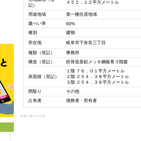
４５２．１２平方メートル
記）
用途地域
第一種住居地域
建ぺい率
60%
種別
建物
所在地
岐阜市下奈良三丁目
種類（登記）
事務所
構造（登記）
鉄骨造亜鉛メッキ鋼板葺３階建
１階 ７６．０１平方メートル

床面積（登記）
２階 ２５４．３８平方メートル

３階 ２５４．３８平方メートル
間取り
その他
占有者
債務者・所有者
スポンサーリンク