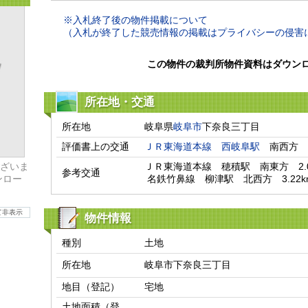
※入札終了後の物件掲載について
（入札が終了した競売情報の掲載はプライバシーの侵害
この物件の裁判所物件資料はダウン
所在地・交通
所在地
岐阜県
岐阜市
下奈良三丁目
評価書上の交通
ＪＲ東海道本線
西岐阜駅
　南西方　
ざいま
ＪＲ東海道本線　穂積駅　南東方　2.06
参考交通
ンロー
 名鉄竹鼻線　柳津駅　北西方　3.22k
て非表示
物件情報
種別
土地
所在地
岐阜市下奈良三丁目
地目（登記）
宅地
土地面積（登