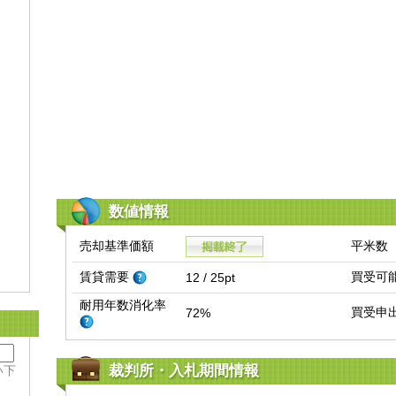
数値情報
売却基準価額
平米数
賃貸需要
買受可
12 / 25pt
耐用年数消化率
買受申
72%
裁判所・入札期間情報
い下