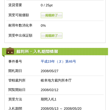
賃貸需要
0 / 25pt
買受可能価額
耐用年数消化率
0%
買受申出保証額
裁判所・入札期間情報
事件番号
平成19年（ヌ）第46号
開札期日
2008/05/27
管轄裁判所
岐阜地方裁判所本庁
閲覧開始日
2008/02/12
買受方法
期間入札1
入札期間
2008/05/13 ～ 2008/05/20