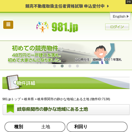
競売不動産取扱主任者資格試験 申込受付中
☰
981.jpトップ
>
岐阜県
> 岐阜県関市の静かな地域にある土地 (物件ID:7138)
岐阜県関市の静かな地域にある土地
種別
土地
利回り