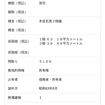
種類（登記）
居宅
種類（現況）
構造（登記）
木造瓦葺２階建
構造（現況）
１階 ６３．１８平方メートル

床面積（登記）
２階 ３９．６９平方メートル
床面積（現況）
間取り
５ＬＤＫ
敷地利用権
所有権
占有者
債務者・所有者
築年月
昭和63年8月
附属建物
１