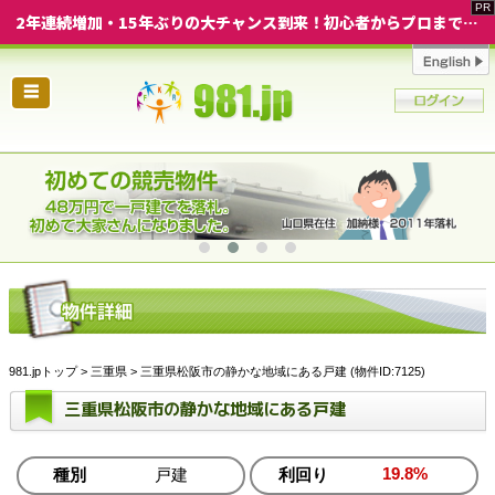
2年連続増加・15年ぶりの大チャンス到来！初心者からプロまで網羅する「競売不動産・超実践投資セミナー」♦神奈川県 横浜 in 神奈川
☰
981.jpトップ
>
三重県
> 三重県松阪市の静かな地域にある戸建 (物件ID:7125)
三重県松阪市の静かな地域にある戸建
19.8%
種別
戸建
利回り