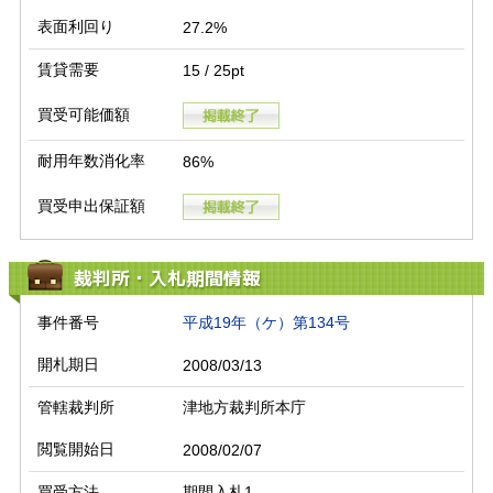
表面利回り
27.2%
賃貸需要
15 / 25pt
買受可能価額
耐用年数消化率
86%
買受申出保証額
裁判所・入札期間情報
事件番号
平成19年（ケ）第134号
開札期日
2008/03/13
管轄裁判所
津地方裁判所本庁
閲覧開始日
2008/02/07
買受方法
期間入札1