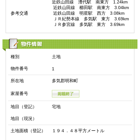
近鉄山田線　漕代駅　南東方　1.24km

 近鉄山田線　櫛田駅　南東方　3.04km

参考交通
 近鉄山田線　明星駅　西方　3.08km

 ＪＲ紀勢本線　多気駅　東方　3.69km

 ＪＲ参宮線　多気駅　東方　3.69km
物件情報
種別
土地
物件番号
1
所在地
多気郡明和町
家屋番号
地目（登記）
宅地
地目（現況）
土地面積（登記）
１９４．４８平方メートル