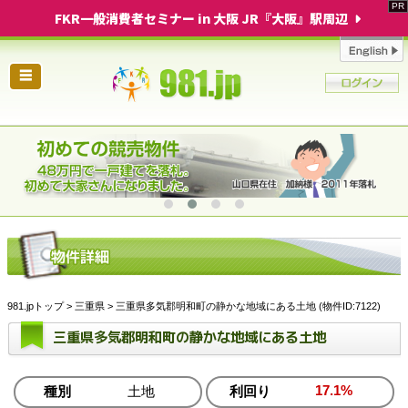
FKR一般消費者セミナー in 大阪 JR『大阪』駅周辺
☰
981.jpトップ
>
三重県
> 三重県多気郡明和町の静かな地域にある土地 (物件ID:7122)
三重県多気郡明和町の静かな地域にある土地
17.1%
種別
土地
利回り