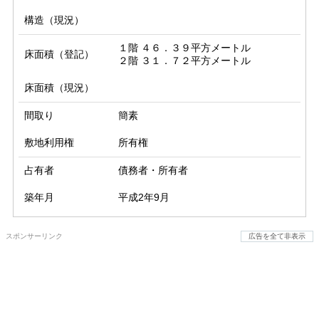
構造（現況）
１階 ４６．３９平方メートル

床面積（登記）
２階 ３１．７２平方メートル
床面積（現況）
間取り
簡素
敷地利用権
所有権
占有者
債務者・所有者
築年月
平成2年9月
スポンサーリンク
広告を全て非表示