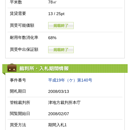
平米数
78㎡
賃貸需要
13 / 25pt
買受可能価額
耐用年数消化率
68%
買受申出保証額
裁判所・入札期間情報
事件番号
平成19年（ケ）第140号
開札期日
2008/03/13
管轄裁判所
津地方裁判所本庁
閲覧開始日
2008/02/07
買受方法
期間入札1