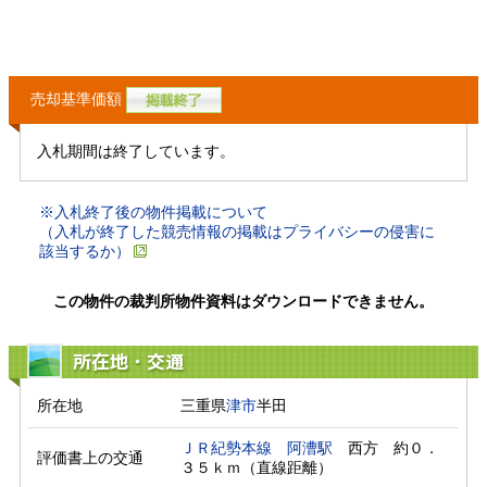
売却基準価額
入札期間は終了しています。
※入札終了後の物件掲載について
（入札が終了した競売情報の掲載はプライバシーの侵害に
該当するか）
この物件の裁判所物件資料はダウンロードできません。
所在地・交通
所在地
三重県
津市
半田
ＪＲ紀勢本線
阿漕駅
　西方　約０．
評価書上の交通
３５ｋｍ（直線距離）　