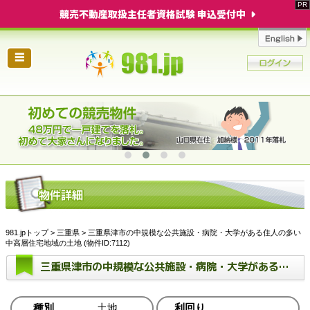
競売不動産取扱主任者資格試験 申込受付中
☰
981.jpトップ
>
三重県
> 三重県津市の中規模な公共施設・病院・大学がある住人の多い
中高層住宅地域の土地 (物件ID:7112)
三重県津市の中規模な公共施設・病院・大学がある住人の多い中高層住宅地域の土地
種別
土地
利回り