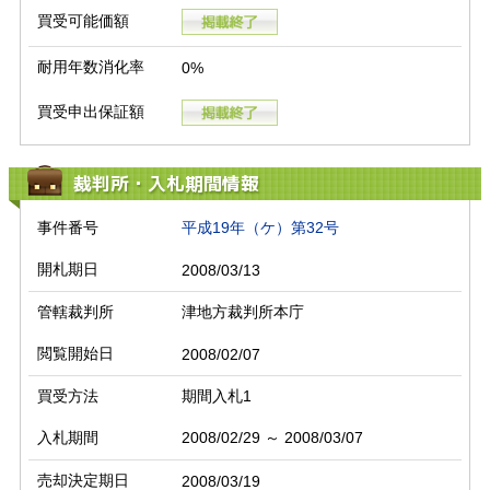
買受可能価額
耐用年数消化率
0%
買受申出保証額
裁判所・入札期間情報
事件番号
平成19年（ケ）第32号
開札期日
2008/03/13
管轄裁判所
津地方裁判所本庁
閲覧開始日
2008/02/07
買受方法
期間入札1
入札期間
2008/02/29 ～ 2008/03/07
売却決定期日
2008/03/19