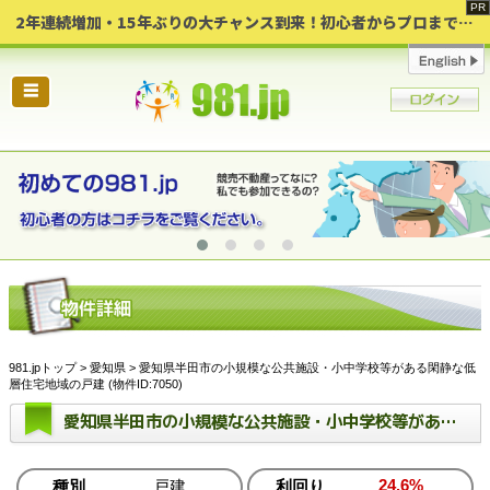
2年連続増加・15年ぶりの大チャンス到来！初心者からプロまで網羅する「競売不動産・超実践投資セミナー」♦神奈川県 横浜 in 神奈川
☰
981.jpトップ
>
愛知県
> 愛知県半田市の小規模な公共施設・小中学校等がある閑静な低
層住宅地域の戸建 (物件ID:7050)
愛知県半田市の小規模な公共施設・小中学校等がある閑静な低層住宅地域の戸建
24.6%
種別
戸建
利回り