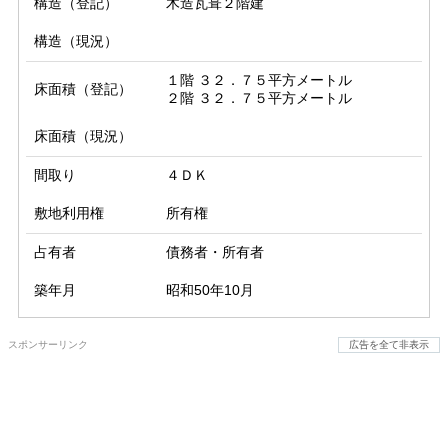
構造（登記）
木造瓦葺２階建
構造（現況）
１階 ３２．７５平方メートル

床面積（登記）
２階 ３２．７５平方メートル
床面積（現況）
間取り
４ＤＫ
敷地利用権
所有権
占有者
債務者・所有者
築年月
昭和50年10月
スポンサーリンク
広告を全て非表示