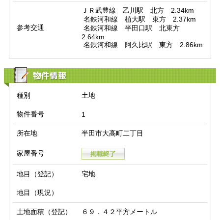
ＪＲ武豊線　乙川駅　北方　2.34km

 名鉄河和線　植大駅　東方　2.37km

参考交通
 名鉄河和線　半田口駅　北東方　
2.64km

 名鉄河和線　阿久比駅　東方　2.86km
物件情報
種別
土地
物件番号
1
所在地
半田市大高町二丁目
家屋番号
地目（登記）
宅地
地目（現況）
土地面積（登記）
６９．４２平方メートル