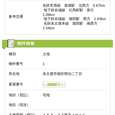
名鉄常滑線　道徳駅　北西方　0.67km

 地下鉄名城線　伝馬町駅　南方　
1.09km

参考交通
 地下鉄名城線　堀田駅　西方　1.43km

 名鉄名古屋本線　堀田駅　南西方　
1.54km
物件情報
種別
土地
物件番号
1
所在地
名古屋市南区明治二丁目
家屋番号
地目（登記）
宅地
地目（現況）
土地面積（登記）
１５３．３３平方メートル