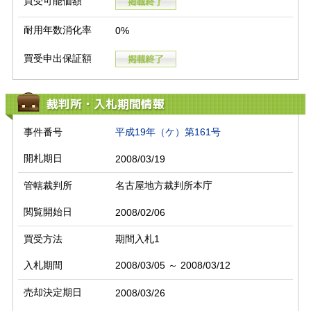
買受可能価額
耐用年数消化率
0%
買受申出保証額
裁判所・入札期間情報
事件番号
平成19年（ケ）第161号
開札期日
2008/03/19
管轄裁判所
名古屋地方裁判所本庁
閲覧開始日
2008/02/06
買受方法
期間入札1
入札期間
2008/03/05 ～ 2008/03/12
売却決定期日
2008/03/26