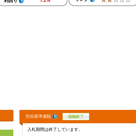
7.2%
利回り
売却基準価額
入札期間は終了しています。