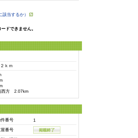
に該当するか）
ロードできません。
２ｋｍ　


方　2.07km
物件番号
1
家屋番号