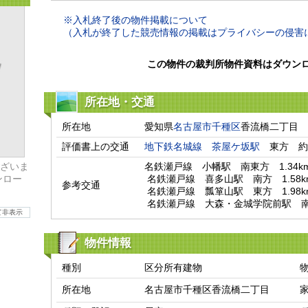
※入札終了後の物件掲載について
（入札が終了した競売情報の掲載はプライバシーの侵害
この物件の裁判所物件資料はダウン
所在地・交通
所在地
愛知県
名古屋市千種区
香流橋二丁目
評価書上の交通
地下鉄名城線
茶屋ケ坂駅
　東方　約
ざいま
名鉄瀬戸線　小幡駅　南東方　1.34km
ンロー
 名鉄瀬戸線　喜多山駅　南方　1.58km

参考交通
 名鉄瀬戸線　瓢箪山駅　東方　1.98km

 名鉄瀬戸線　大森・金城学院前駅　南西
て非表示
物件情報
種別
区分所有建物
所在地
名古屋市千種区香流橋二丁目