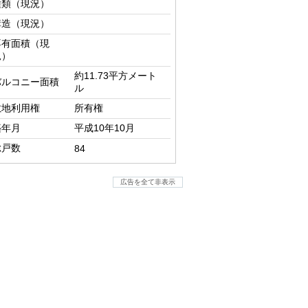
種類（現況）
構造（現況）
専有面積（現
況）
約11.73平方メート
バルコニー面積
ル
敷地利用権
所有権
築年月
平成10年10月
総戸数
84
広告を全て非表示