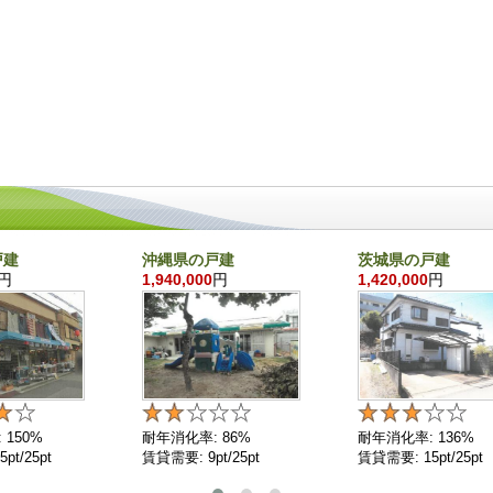
戸建
沖縄県の戸建
茨城県の戸建
円
1,940,000
円
1,420,000
円
 150%
耐年消化率: 86%
耐年消化率: 136%
pt/25pt
賃貸需要: 9pt/25pt
賃貸需要: 15pt/25pt