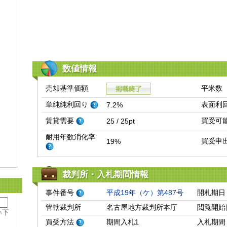
数値情報
売却基準価額
平米数
単純純利回り
表面利
7.2%
賃貸需要
買受可
25 / 25pt
耐用年数消化率
買受申
19%
裁判所・入札期間情報
事件番号
平成19年（ケ）第487号
開札期日
管轄裁判所
名古屋地方裁判所本庁
閲覧開始
い下
買受方法
期間入札1
入札期間