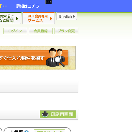
2年連続増加・15年ぶりの大チャンス到来！初心者からプロまで網羅する「競売不動産・超実践投資セミナー」♦神奈川県 横浜 in 神奈川
詳細はコチラ