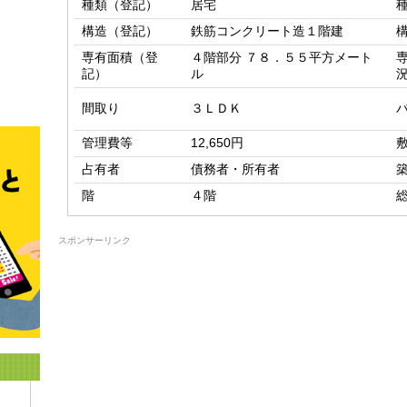
種類（登記）
居宅
構造（登記）
鉄筋コンクリート造１階建
専有面積（登
４階部分 ７８．５５平方メート
記）
ル
間取り
３ＬＤＫ
管理費等
12,650円
占有者
債務者・所有者
階
４階
スポンサーリンク