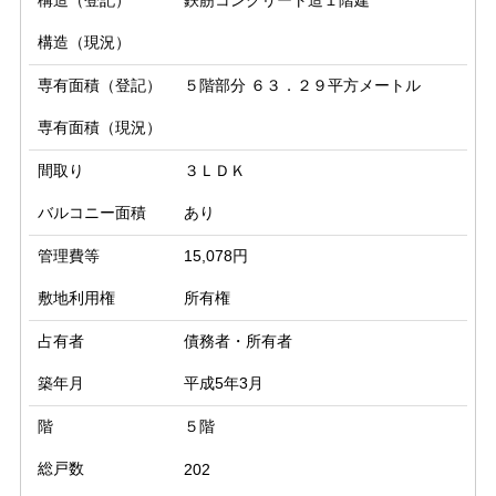
構造（登記）
鉄筋コンクリート造１階建
構造（現況）
専有面積（登記）
５階部分 ６３．２９平方メートル
専有面積（現況）
間取り
３ＬＤＫ
バルコニー面積
あり
管理費等
15,078円
敷地利用権
所有権
占有者
債務者・所有者
築年月
平成5年3月
階
５階
総戸数
202