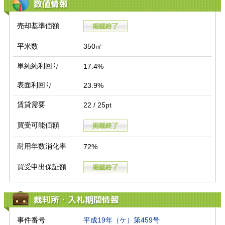
数値情報
売却基準価額
平米数
350㎡
単純純利回り
17.4%
表面利回り
23.9%
賃貸需要
22 / 25pt
買受可能価額
耐用年数消化率
72%
買受申出保証額
裁判所・入札期間情報
事件番号
平成19年（ケ）第459号