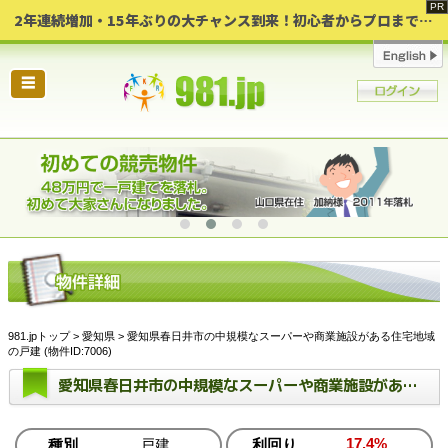
2年連続増加・15年ぶりの大チャンス到来！初心者からプロまで網羅する「競売不動産・超実践投資セミナー」♦神奈川県 横浜 in 神奈川
☰
981.jpトップ
>
愛知県
> 愛知県春日井市の中規模なスーパーや商業施設がある住宅地域
の戸建 (物件ID:7006)
愛知県春日井市の中規模なスーパーや商業施設がある住宅地域の戸建
17.4%
種別
戸建
利回り