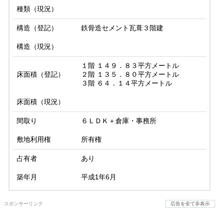
種類（現況）
構造（登記）
鉄骨造セメント瓦葺３階建
構造（現況）
１階 １４９．８３平方メートル

床面積（登記）
２階 １３５．８０平方メートル

３階 ６４．１４平方メートル
床面積（現況）
間取り
６ＬＤＫ＋倉庫・事務所
敷地利用権
所有権
占有者
あり
築年月
平成1年6月
スポンサーリンク
広告を全て非表示