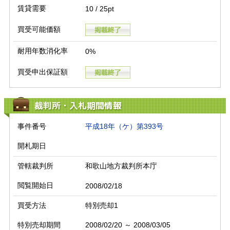
賃貸需要
10 / 25pt
買受可能価額
耐用年数消化率
0%
買受申出保証額
裁判所・入札期間情報
事件番号
平成18年（ケ）第393号
開札期日
管轄裁判所
和歌山地方裁判所本庁
閲覧開始日
2008/02/18
買受方法
特別売却1
特別売却期間
2008/02/20 ～ 2008/03/05