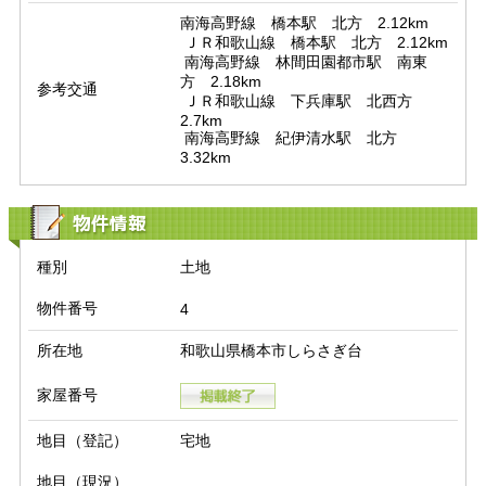
南海高野線　橋本駅　北方　2.12km

 ＪＲ和歌山線　橋本駅　北方　2.12km

 南海高野線　林間田園都市駅　南東
方　2.18km

参考交通
 ＪＲ和歌山線　下兵庫駅　北西方　
2.7km

 南海高野線　紀伊清水駅　北方　
3.32km
物件情報
種別
土地
物件番号
4
所在地
和歌山県橋本市しらさぎ台
家屋番号
地目（登記）
宅地
地目（現況）