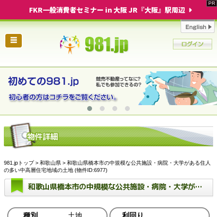
FKR一般消費者セミナー in 大阪 JR『大阪』駅周辺
☰
981.jpトップ
>
和歌山県
> 和歌山県橋本市の中規模な公共施設・病院・大学がある住人
の多い中高層住宅地域の土地 (物件ID:6977)
和歌山県橋本市の中規模な公共施設・病院・大学がある住人の多い中高層住宅地域の土地
種別
土地
利回り