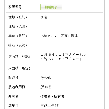
家屋番号
種類（登記）
居宅
種類（現況）
構造（登記）
木造セメント瓦葺２階建
構造（現況）
１階 ６６．１５平方メートル

床面積（登記）
２階 ５８．８６平方メートル
床面積（現況）
間取り
その他
敷地利用権
所有権
占有者
債務者・所有者
築年月
平成11年4月