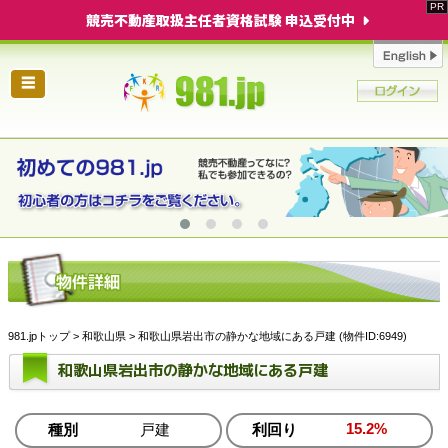
競売不動産取扱主任者資格試験 申込受付中
☰
981.jpトップ
>
和歌山県
> 和歌山県岩出市の静かな地域にある戸建 (物件ID:6949)
和歌山県岩出市の静かな地域にある戸建
15.2%
種別
戸建
利回り