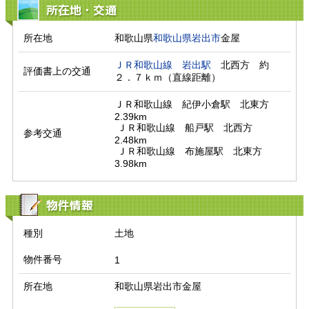
所在地・交通
所在地
和歌山県
和歌山県
岩出市
金屋
ＪＲ和歌山線
岩出駅
　北西方　約
評価書上の交通
２．７ｋｍ（直線距離）　
ＪＲ和歌山線　紀伊小倉駅　北東方　
2.39km

 ＪＲ和歌山線　船戸駅　北西方　
参考交通
2.48km

 ＪＲ和歌山線　布施屋駅　北東方　
3.98km
物件情報
種別
土地
物件番号
1
所在地
和歌山県岩出市金屋