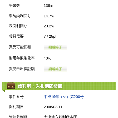
平米数
136㎡
単純純利回り
14.7%
表面利回り
20.2%
賃貸需要
7 / 25pt
買受可能価額
耐用年数消化率
40%
買受申出保証額
裁判所・入札期間情報
事件番号
平成19年（ケ）第200号
開札期日
2008/03/11
管轄裁判所
大津地方裁判所本庁