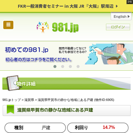
FKR一般消費者セミナー in 大阪 JR『大阪』駅周辺
☰
981.jpトップ
>
滋賀県
> 滋賀県甲賀市の静かな地域にある戸建 (物件ID:6905)
滋賀県甲賀市の静かな地域にある戸建
14.7%
種別
戸建
利回り