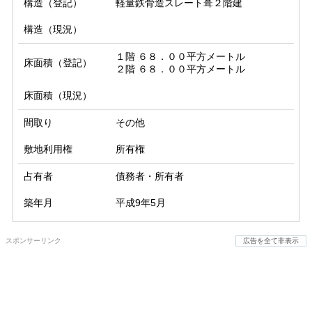
構造（登記）
軽量鉄骨造スレート葺２階建
構造（現況）
１階 ６８．００平方メートル

床面積（登記）
２階 ６８．００平方メートル
床面積（現況）
間取り
その他
敷地利用権
所有権
占有者
債務者・所有者
築年月
平成9年5月
スポンサーリンク
広告を全て非表示