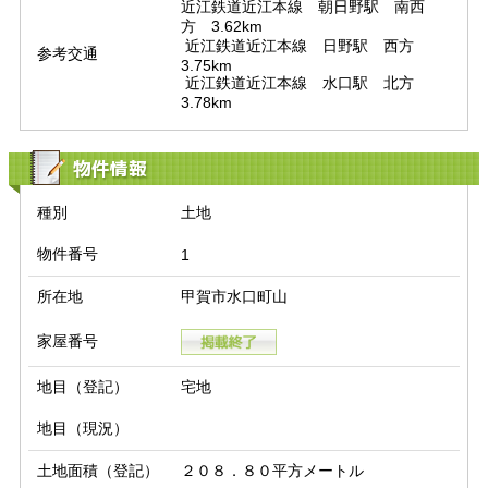
近江鉄道近江本線　朝日野駅　南西
方　3.62km

 近江鉄道近江本線　日野駅　西方　
参考交通
3.75km

 近江鉄道近江本線　水口駅　北方　
3.78km
物件情報
種別
土地
物件番号
1
所在地
甲賀市水口町山
家屋番号
地目（登記）
宅地
地目（現況）
土地面積（登記）
２０８．８０平方メートル