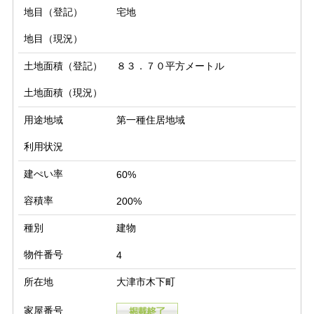
地目（登記）
宅地
地目（現況）
土地面積（登記）
８３．７０平方メートル
土地面積（現況）
用途地域
第一種住居地域
利用状況
建ぺい率
60%
容積率
200%
種別
建物
物件番号
4
所在地
大津市木下町
家屋番号