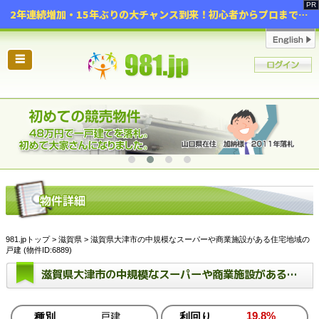
2年連続増加・15年ぶりの大チャンス到来！初心者からプロまで網羅する「競売不動産・超実践投資セミナー」♦神奈川県 横浜 in 神奈川
☰
981.jpトップ
>
滋賀県
> 滋賀県大津市の中規模なスーパーや商業施設がある住宅地域の
戸建 (物件ID:6889)
滋賀県大津市の中規模なスーパーや商業施設がある住宅地域の戸建
19.8%
種別
戸建
利回り