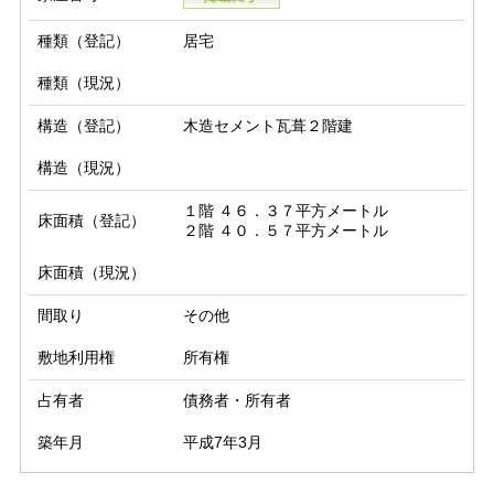
種類（登記）
居宅
種類（現況）
構造（登記）
木造セメント瓦葺２階建
構造（現況）
１階 ４６．３７平方メートル

床面積（登記）
２階 ４０．５７平方メートル
床面積（現況）
間取り
その他
敷地利用権
所有権
占有者
債務者・所有者
築年月
平成7年3月