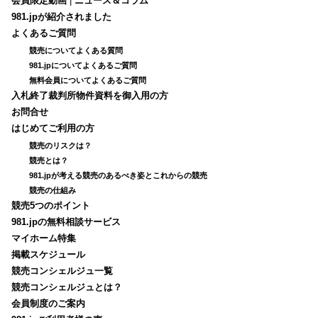
会員限定動画
|
ニュース＆コラム
981.jpが紹介されました
よくあるご質問
競売についてよくある質問
981.jpについてよくあるご質問
無料会員についてよくあるご質問
入札終了裁判所物件資料を御入用の方
お問合せ
はじめてご利用の方
競売のリスクは？
競売とは？
981.jpが考える競売のあるべき姿とこれからの競売
競売の仕組み
競売5つのポイント
981.jpの無料相談サービス
マイホーム特集
掲載スケジュール
競売コンシェルジュ一覧
競売コンシェルジュとは？
会員制度のご案内