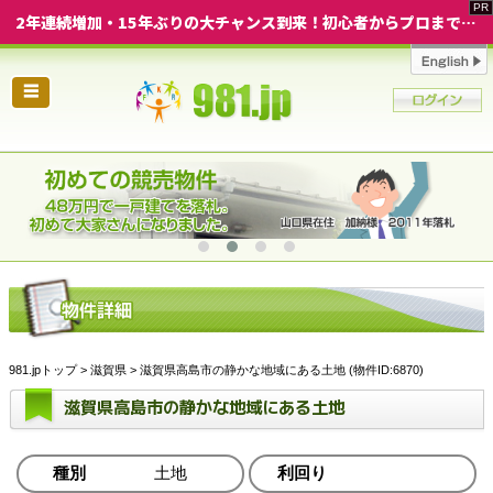
2年連続増加・15年ぶりの大チャンス到来！初心者からプロまで網羅する「競売不動産・超実践投資セミナー」♦神奈川県 横浜 in 神奈川
☰
981.jpトップ
>
滋賀県
> 滋賀県高島市の静かな地域にある土地 (物件ID:6870)
滋賀県高島市の静かな地域にある土地
種別
土地
利回り