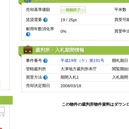
売却基準価額
平米数
賃貸需要
買受可
19 / 25pt
耐用年数消化率
買受申
0%
裁判所・入札期間情報
事件番号
平成19年（ケ）第191号
開札期日
管轄裁判所
大津地方裁判所本庁
閲覧開始
買受方法
期間入札1
入札期間
売却決定期日
2008/03/18
この物件の裁判所物件資料はダウン
い下