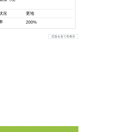
状況
更地
率
200%
広告を全て非表示