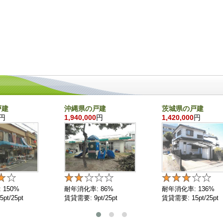
戸建
沖縄県の戸建
茨城県の戸建
円
1,940,000
円
1,420,000
円
 150%
耐年消化率: 86%
耐年消化率: 136%
pt/25pt
賃貸需要: 9pt/25pt
賃貸需要: 15pt/25pt