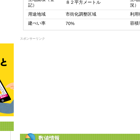
８２平方メートル
記）
況）
用途地域
市街化調整区域
利用
建ぺい率
容積
70%
スポンサーリンク
数値情報