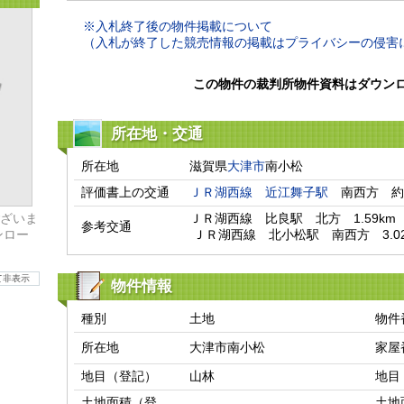
※入札終了後の物件掲載について
（入札が終了した競売情報の掲載はプライバシーの侵害
この物件の裁判所物件資料はダウン
所在地・交通
所在地
滋賀県
大津市
南小松
評価書上の交通
ＪＲ湖西線
近江舞子駅
　南西方　約
ざいま
ＪＲ湖西線　比良駅　北方　1.59km

参考交通
ンロー
 ＪＲ湖西線　北小松駅　南西方　3.02
て非表示
物件情報
種別
土地
物件
所在地
大津市南小松
家屋
地目（登記）
山林
地目
土地面積（登
土地