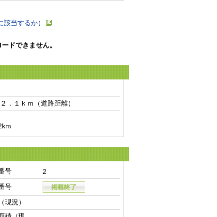
に該当するか）
ロードできません。
２．１ｋｍ（道路距離）　
km
番号
2
番号
（現況）
面積（現