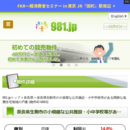
FKR一般消費者セミナー in 東京 JR『田町』駅周辺
☰
981.jpトップ
>
奈良県
> 奈良県生駒市の小規模な公共施設・小中学校等がある閑静な低
層住宅地域の戸建 (物件ID:6863)
奈良県生駒市の小規模な公共施設・小中学校等がある閑静な低層住宅地域の戸建
14.8%
種別
戸建
利回り