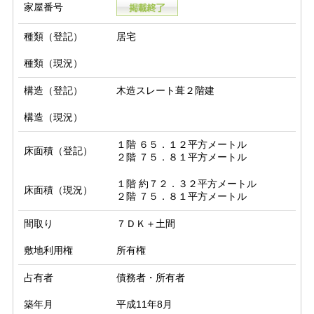
家屋番号
種類（登記）
居宅
種類（現況）
構造（登記）
木造スレート葺２階建
構造（現況）
１階 ６５．１２平方メートル

床面積（登記）
２階 ７５．８１平方メートル
１階 約７２．３２平方メートル

床面積（現況）
２階 ７５．８１平方メートル
間取り
７ＤＫ＋土間
敷地利用権
所有権
占有者
債務者・所有者
築年月
平成11年8月