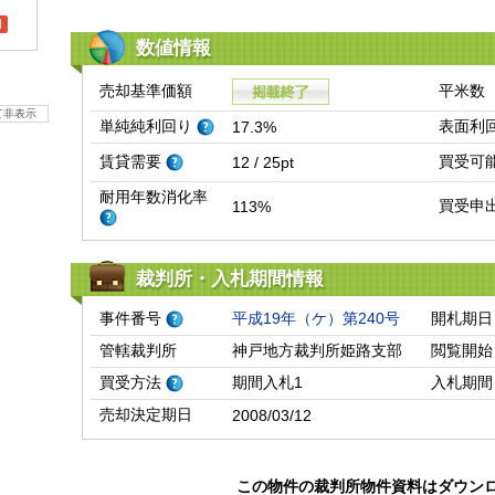
l
数値情報
売却基準価額
平米数
て非表示
単純純利回り
表面利
17.3%
賃貸需要
買受可
12 / 25pt
耐用年数消化率
買受申
113%
裁判所・入札期間情報
事件番号
平成19年（ケ）第240号
開札期日
管轄裁判所
神戸地方裁判所姫路支部
閲覧開始
買受方法
期間入札1
入札期間
売却決定期日
2008/03/12
この物件の裁判所物件資料はダウン