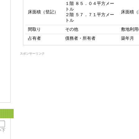
１階 ８５．０４平方メー
トル

床面積（登記）
床面積（
２階 ５７．７１平方メー
トル
間取り
その他
敷地利用
占有者
債務者・所有者
築年月
スポンサーリンク
い下