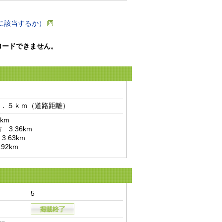
に該当するか）
ロードできません。
．５ｋｍ（道路距離）　
m

92km
5