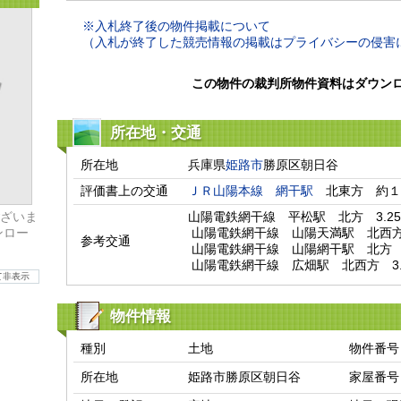
※入札終了後の物件掲載について
（入札が終了した競売情報の掲載はプライバシーの侵害
この物件の裁判所物件資料はダウン
所在地・交通
所在地
兵庫県
姫路市
勝原区朝日谷
評価書上の交通
ＪＲ山陽本線
網干駅
　北東方　約１
ざいま
山陽電鉄網干線　平松駅　北方　3.25k
ンロー
 山陽電鉄網干線　山陽天満駅　北西方　3.36km

参考交通
 山陽電鉄網干線　山陽網干駅　北方　3.63km

 山陽電鉄網干線　広畑駅　北西方　3.
て非表示
物件情報
種別
土地
物件番号
所在地
姫路市勝原区朝日谷
家屋番号