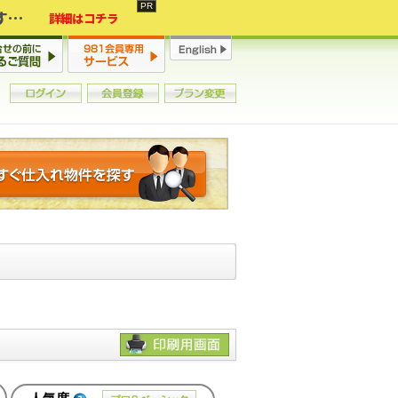
2年連続増加・15年ぶりの大チャンス到来！初心者からプロまで網羅する「競売不動産・超実践投資セミナー」♦神奈川県 横浜 in 神奈川
詳細はコチラ