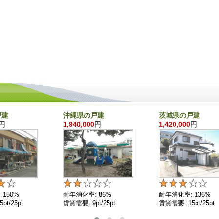
戸建
沖縄県の戸建
茨城県の戸建
円
1,940,000
円
1,420,000
円
 150%
耐年消化率: 86%
耐年消化率: 136%
pt/25pt
賃貸需要: 9pt/25pt
賃貸需要: 15pt/25pt