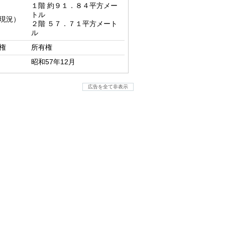
１階 約９１．８４平方メー
トル

現況）
２階 ５７．７１平方メート
ル
権
所有権
昭和57年12月
広告を全て非表示