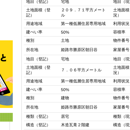
地目（登記）
宅地
地目（現
土地面積（登
２０９．７１平方メート
土地面積
記）
ル
況）
用途地域
第一種低層住居専用地域
利用状況
建ぺい率
容積率
50%
種別
土地
物件番号
所在地
姫路市勝原区朝日谷
家屋番号
地目（登記）
宅地
地目（現
土地面積（登
土地面積
７．０６平方メートル
記）
況）
用途地域
第一種低層住居専用地域
利用状況
建ぺい率
容積率
50%
種別
建物
物件番号
所在地
姫路市勝原区朝日谷
家屋番号
種類（登記）
居宅
種類（現
構造（登記）
木造瓦葺２階建
構造（現