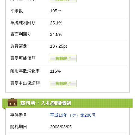
平米数
195㎡
単純純利回り
25.1%
表面利回り
34.5%
賃貸需要
13 / 25pt
買受可能価額
耐用年数消化率
116%
買受申出保証額
裁判所・入札期間情報
事件番号
平成19年（ケ）第286号
開札期日
2008/03/05