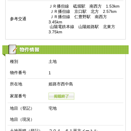
ＪＲ播但線　砥堀駅　南西方　1.53km

 ＪＲ播但線　京口駅　北方　2.57km

 ＪＲ播但線　仁豊野駅　南西方　
参考交通
3.45km

 山陽電鉄本線　山陽姫路駅　北東方　
3.75km
物件情報
種別
土地
物件番号
1
所在地
姫路市西中島
家屋番号
地目（登記）
宅地
地目（現況）
土地面積（登記）
２０４．６１平方メートル