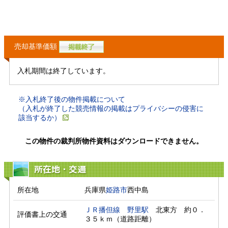
売却基準価額
入札期間は終了しています。
※入札終了後の物件掲載について
（入札が終了した競売情報の掲載はプライバシーの侵害に
該当するか）
この物件の裁判所物件資料はダウンロードできません。
所在地・交通
所在地
兵庫県
姫路市
西中島
ＪＲ播但線
野里駅
　北東方　約０．
評価書上の交通
３５ｋｍ（道路距離）　