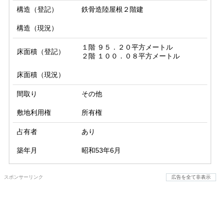
構造（登記）
鉄骨造陸屋根２階建
構造（現況）
１階 ９５．２０平方メートル

床面積（登記）
２階 １００．０８平方メートル
床面積（現況）
間取り
その他
敷地利用権
所有権
占有者
あり
築年月
昭和53年6月
スポンサーリンク
広告を全て非表示