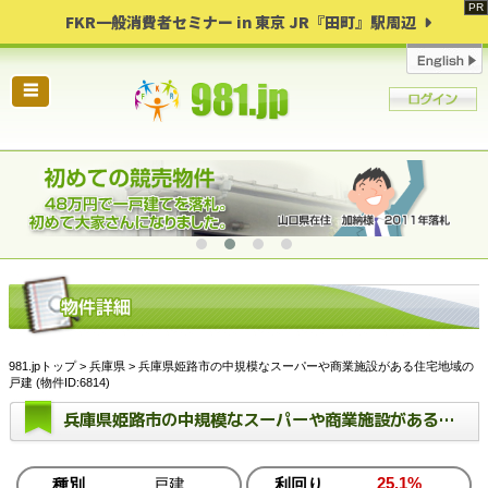
FKR一般消費者セミナー in 東京 JR『田町』駅周辺
☰
981.jpトップ
>
兵庫県
> 兵庫県姫路市の中規模なスーパーや商業施設がある住宅地域の
戸建 (物件ID:6814)
兵庫県姫路市の中規模なスーパーや商業施設がある住宅地域の戸建
25.1%
種別
戸建
利回り