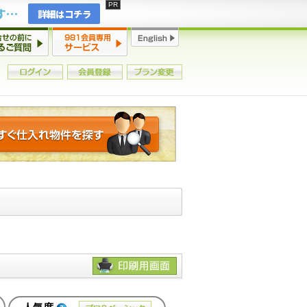
2年連続増加・15年ぶりの大チャンス到来！初心者からプロまで網羅する「競売不動産・超実践投資セミナー」♦神奈川県 横浜 in 神奈川
詳細はコチラ