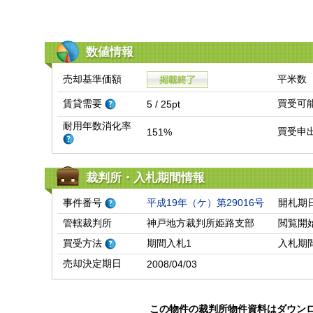
数値情報
売却基準価額
平米数
賃貸需要
買受可
5 / 25pt
耐用年数消化率
買受申
151%
裁判所・入札期間情報
事件番号
平成19年（ケ）第29016号
開札期
管轄裁判所
神戸地方裁判所姫路支部
閲覧開
買受方法
期間入札1
入札期
売却決定期日
2008/04/03
この物件の裁判所物件資料はダウン