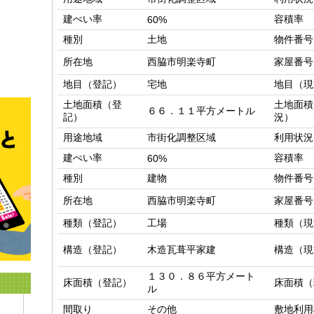
建ぺい率
容積率
60%
種別
土地
物件番号
所在地
西脇市明楽寺町
家屋番号
地目（登記）
宅地
地目（現
土地面積（登
土地面積
６６．１１平方メートル
記）
況）
用途地域
市街化調整区域
利用状況
建ぺい率
容積率
60%
種別
建物
物件番号
所在地
西脇市明楽寺町
家屋番号
種類（登記）
工場
種類（現
構造（登記）
木造瓦葺平家建
構造（現
１３０．８６平方メート
床面積（登記）
床面積（
ル
間取り
その他
敷地利用