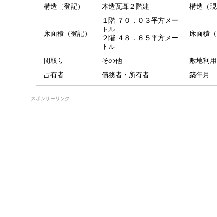
構造（登記）
木造瓦葺２階建
構造（現
１階 ７０．０３平方メー
トル

床面積（登記）
床面積（
２階 ４８．６５平方メー
トル
間取り
その他
敷地利用
占有者
債務者・所有者
築年月
スポンサーリンク