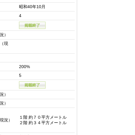
昭和40年10月
4
況）
（現
200%
5
況）
況）
１階 約７０平方メートル

現況）
２階 約３４平方メートル