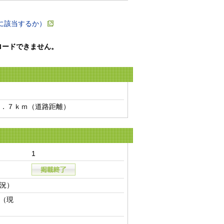
に該当するか）
ロードできません。
．７ｋｍ（道路距離）　
1
況）
（現