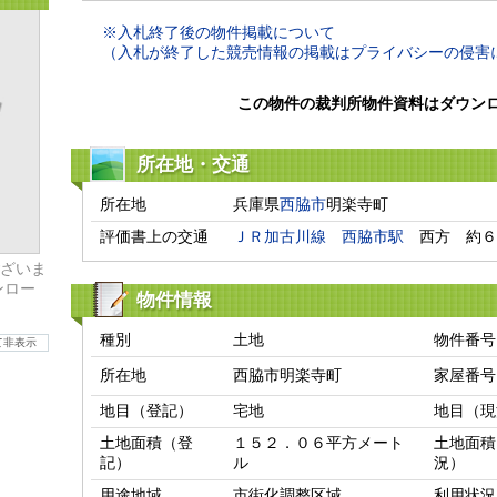
※入札終了後の物件掲載について
（入札が終了した競売情報の掲載はプライバシーの侵害
この物件の裁判所物件資料はダウン
所在地・交通
所在地
兵庫県
西脇市
明楽寺町
評価書上の交通
ＪＲ加古川線
西脇市駅
　西方　約６
ざいま
ンロー
物件情報
種別
土地
物件番号
て非表示
所在地
西脇市明楽寺町
家屋番号
地目（登記）
宅地
地目（現
土地面積（登
１５２．０６平方メート
土地面積
記）
ル
況）
用途地域
市街化調整区域
利用状況