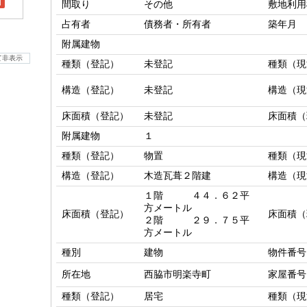
l
間取り
その他
敷地利用
占有者
債務者・所有者
築年月
附属建物
て非表示
種類（登記）
未登記
種類（現
構造（登記）
未登記
構造（現
床面積（登記）
未登記
床面積（
附属建物
１
種類（登記）
物置
種類（現
構造（登記）
木造瓦葺２階建
構造（現
１階　　　４４．６２平
方メートル

床面積（登記）
床面積（
２階　　　２９．７５平
方メートル
種別
建物
物件番号
所在地
西脇市明楽寺町
家屋番号
種類（登記）
居宅
種類（現