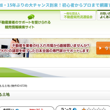
地 (物件ID:6729)
る土地
ランク