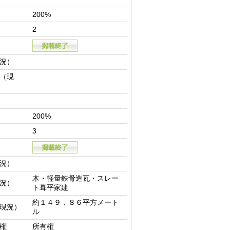
200%
2
況）
（現
200%
3
況）
木・軽量鉄骨造瓦・スレー
況）
ト葺平家建
約１４９．８６平方メート
現況）
ル
権
所有権