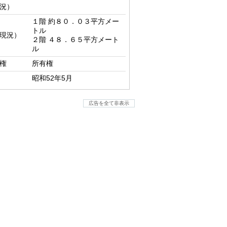
況）
１階 約８０．０３平方メー
トル

現況）
２階 ４８．６５平方メート
ル
権
所有権
昭和52年5月
広告を全て非表示