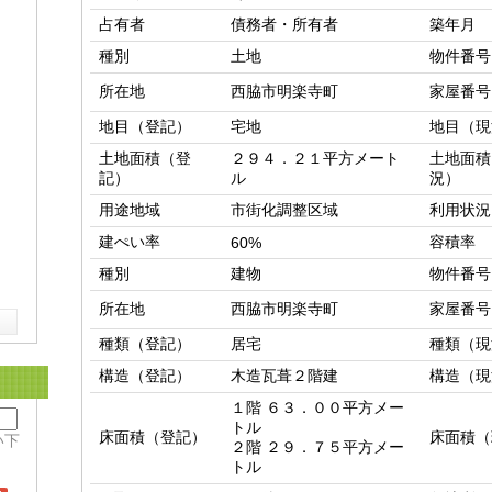
占有者
債務者・所有者
築年月
種別
土地
物件番号
所在地
西脇市明楽寺町
家屋番号
地目（登記）
宅地
地目（現
土地面積（登
２９４．２１平方メート
土地面積
記）
ル
況）
用途地域
市街化調整区域
利用状況
建ぺい率
容積率
60%
種別
建物
物件番号
所在地
西脇市明楽寺町
家屋番号
種類（登記）
居宅
種類（現
構造（登記）
木造瓦葺２階建
構造（現
１階 ６３．００平方メー
トル

床面積（登記）
床面積（
い下
２階 ２９．７５平方メー
トル