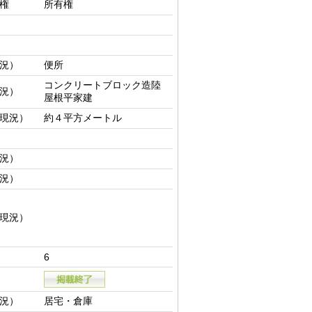
権
所有権
況）
便所
コンクリートブロック造陸
況）
屋根平家建
現況）
約４平方メートル
況）
況）
現況）
6
況）
居宅・倉庫