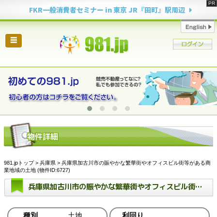
FKR一般消費者セミナー in 東京 JR『田町』駅周辺
☰
981.jpトップ
>
兵庫県
> 兵庫県加古川市の賑やかな繁華街やオフィスビル街等がある商
業地域の土地 (物件ID:6727)
兵庫県加古川市の賑やかな繁華街やオフィスビル街等がある商業地域の土地
種別
土地
利回り