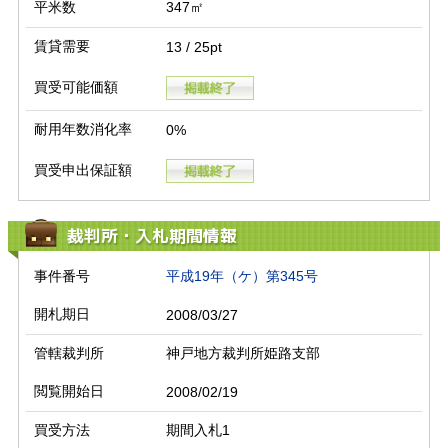
平米数
347㎡
賃貸需要
13 / 25pt
買受可能価額
耐用年数消化率
0%
買受申出保証額
裁判所・入札期間情報
事件番号
平成19年（ケ）第345号
開札期日
2008/03/27
管轄裁判所
神戸地方裁判所姫路支部
閲覧開始日
2008/02/19
買受方法
期間入札1