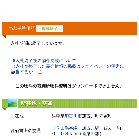
売却基準価額
入札期間は終了しています。
※入札終了後の物件掲載について
（入札が終了した競売情報の掲載はプライバシーの侵害に
該当するか）
この物件の裁判所物件資料はダウンロードできません。
所在地・交通
所在地
兵庫県
加古川市
加古川町寺家町
ＪＲ山陽本線
加古川駅
　西方　約
評価書上の交通
０．５８ｋｍ（道路距離）　