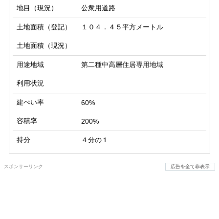
地目（現況）
公衆用道路
土地面積（登記）
１０４．４５平方メートル
土地面積（現況）
用途地域
第二種中高層住居専用地域
利用状況
建ぺい率
60%
容積率
200%
持分
４分の１
スポンサーリンク
広告を全て非表示