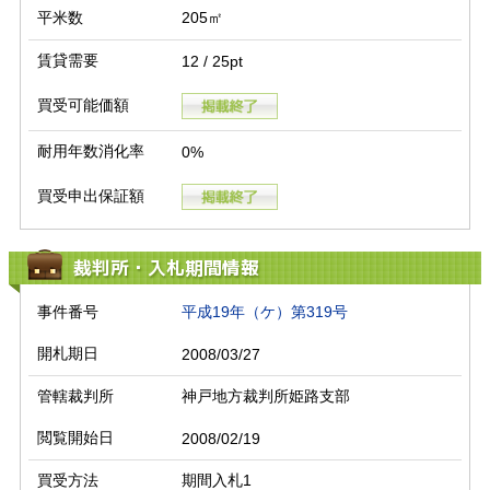
平米数
205㎡
賃貸需要
12 / 25pt
買受可能価額
耐用年数消化率
0%
買受申出保証額
裁判所・入札期間情報
事件番号
平成19年（ケ）第319号
開札期日
2008/03/27
管轄裁判所
神戸地方裁判所姫路支部
閲覧開始日
2008/02/19
買受方法
期間入札1