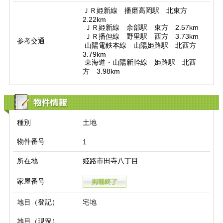
ＪＲ姫新線　播磨高岡駅　北東方　
2.22km

 ＪＲ姫新線　余部駅　東方　2.57km

 ＪＲ播但線　野里駅　西方　3.73km

参考交通
 山陽電鉄本線　山陽姫路駅　北西方　
3.79km

 東海道・山陽新幹線　姫路駅　北西
方　3.98km
物件情報
種別
土地
物件番号
1
所在地
姫路市田寺八丁目
家屋番号
地目（登記）
宅地
地目（現況）