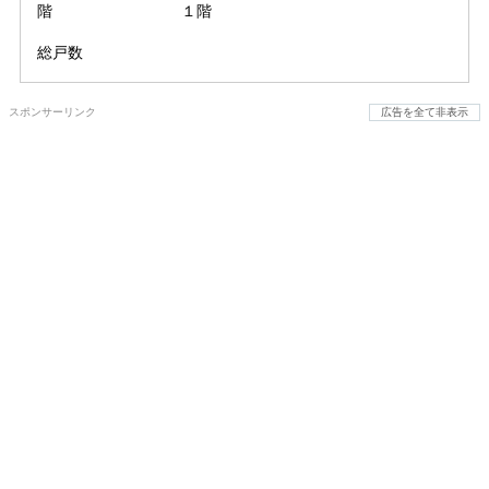
階
１階
総戸数
スポンサーリンク
広告を全て非表示