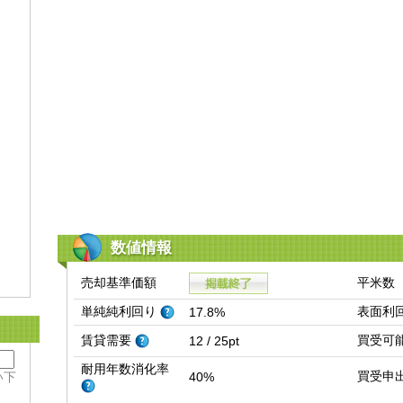
数値情報
売却基準価額
平米数
単純純利回り
表面利
17.8%
賃貸需要
買受可
12 / 25pt
耐用年数消化率
買受申
い下
40%