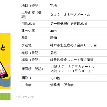
地目（登記）
宅地
土地面積（登
２１２．３８平方メートル
記）
用途地域
第一種低層住居専用地域
建ぺい率
40%
種別
建物
所在地
神戸市北区鹿の子台南町二丁目
種類（登記）
居宅
構造（登記）
軽量鉄骨造スレート葺２階建
１階 ８７．３７平方メートル

床面積（登記）
２階 ７７．００平方メートル
間取り
その他
占有者
債務者・所有者
スポンサーリンク