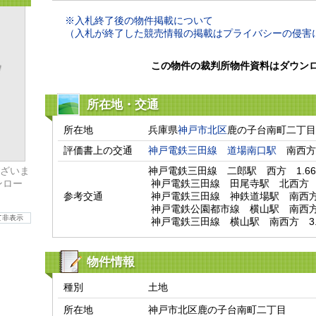
※入札終了後の物件掲載について
（入札が終了した競売情報の掲載はプライバシーの侵害
この物件の裁判所物件資料はダウン
所在地・交通
所在地
兵庫県
神戸市北区
鹿の子台南町二丁目
評価書上の交通
神戸電鉄三田線
道場南口駅
　南西方
ざいま
神戸電鉄三田線　二郎駅　西方　1.66k
ンロー
 神戸電鉄三田線　田尾寺駅　北西方　2.18km

参考交通
 神戸電鉄三田線　神鉄道場駅　南西方　2.52km

 神戸電鉄公園都市線　横山駅　南西方　3.2km

て非表示
 神戸電鉄三田線　横山駅　南西方　3.
物件情報
種別
土地
所在地
神戸市北区鹿の子台南町二丁目