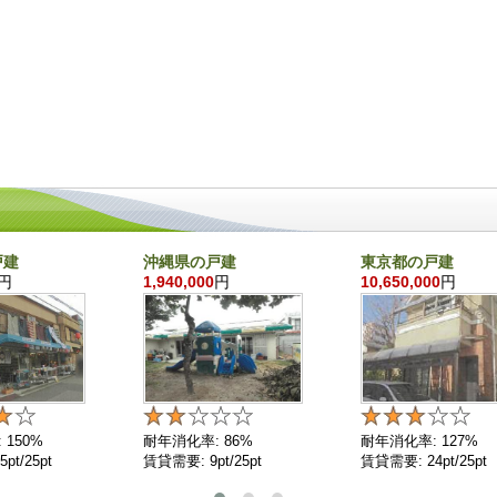
戸建
沖縄県の戸建
東京都の戸建
円
1,940,000
円
10,650,000
円
 150%
耐年消化率: 86%
耐年消化率: 127%
pt/25pt
賃貸需要: 9pt/25pt
賃貸需要: 24pt/25pt