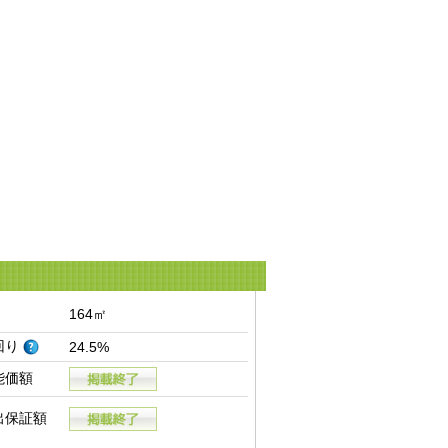
164㎡
回り
24.5%
能価額
出保証額