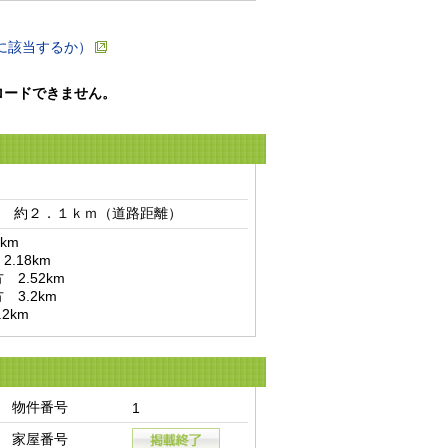
に該当するか）
ロードできません。
　約２．１ｋｍ（道路距離）　
m

2km
物件番号
1
家屋番号