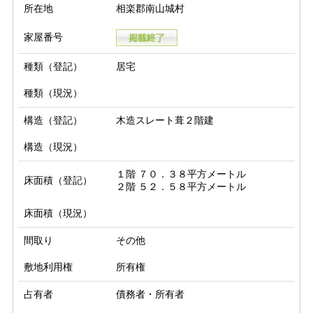
所在地
相楽郡南山城村
家屋番号
種類（登記）
居宅
種類（現況）
構造（登記）
木造スレート葺２階建
構造（現況）
１階 ７０．３８平方メートル

床面積（登記）
２階 ５２．５８平方メートル
床面積（現況）
間取り
その他
敷地利用権
所有権
占有者
債務者・所有者