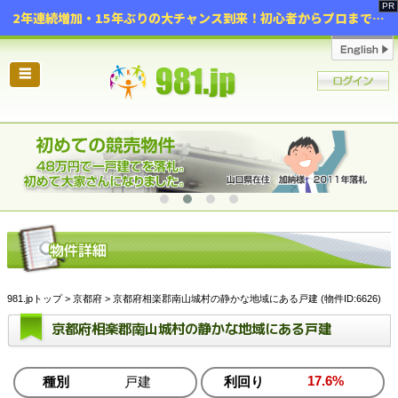
2年連続増加・15年ぶりの大チャンス到来！初心者からプロまで網羅する「競売不動産・超実践投資セミナー」♦神奈川県 横浜 in 神奈川
☰
981.jpトップ
>
京都府
> 京都府相楽郡南山城村の静かな地域にある戸建 (物件ID:6626)
京都府相楽郡南山城村の静かな地域にある戸建
17.6%
種別
戸建
利回り