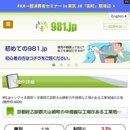
FKR一般消費者セミナー in 東京 JR『田町』駅周辺
☰
981.jpトップ
>
京都府
> 京都府乙訓郡大山崎町の中規模な工場がある工業地域の土地
(物件ID:6600)
京都府乙訓郡大山崎町の中規模な工場がある工業地域の土地
3.3%
種別
土地
利回り