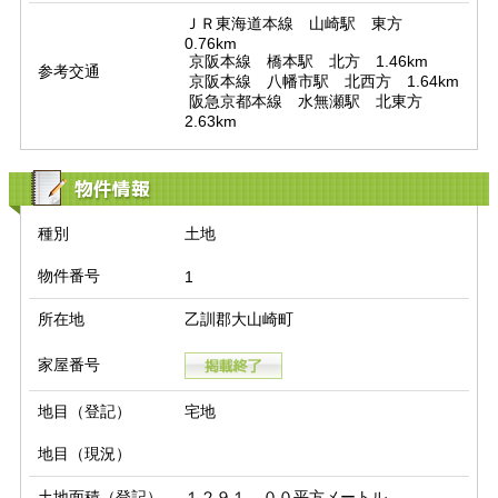
ＪＲ東海道本線　山崎駅　東方　
0.76km

 京阪本線　橋本駅　北方　1.46km

参考交通
 京阪本線　八幡市駅　北西方　1.64km

 阪急京都本線　水無瀬駅　北東方　
2.63km
物件情報
種別
土地
物件番号
1
所在地
乙訓郡大山崎町
家屋番号
地目（登記）
宅地
地目（現況）
土地面積（登記）
１２９１．００平方メートル