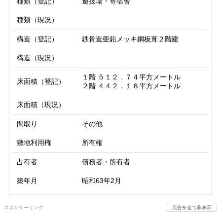
種類（登記）
遊技場・寄宿舎
種類（現況）
構造（登記）
鉄骨造亜鉛メッキ鋼板葺２階建
構造（現況）
１階 ５１２．７４平方メートル

床面積（登記）
２階 ４４２．１８平方メートル
床面積（現況）
間取り
その他
敷地利用権
所有権
占有者
債務者・所有者
築年月
昭和63年2月
スポンサーリンク
広告を全て非表示