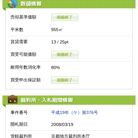
数値情報
売却基準価額
平米数
955㎡
賃貸需要
13 / 25pt
買受可能価額
耐用年数消化率
80%
買受申出保証額
裁判所・入札期間情報
事件番号
平成19年（ケ）第376号
開札期日
2008/03/19
管轄裁判所
京都地方裁判所本庁