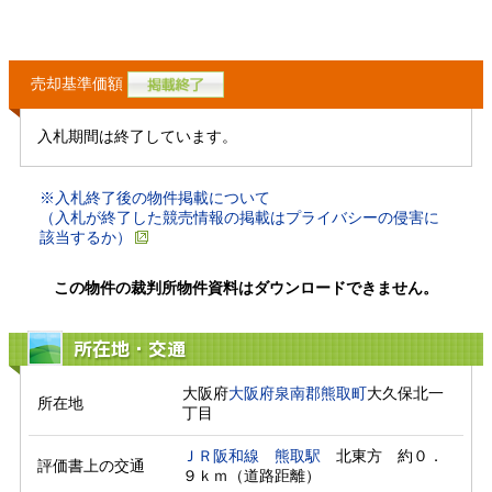
売却基準価額
入札期間は終了しています。
※入札終了後の物件掲載について
（入札が終了した競売情報の掲載はプライバシーの侵害に
該当するか）
この物件の裁判所物件資料はダウンロードできません。
所在地・交通
大阪府
大阪府
泉南郡熊取町
大久保北一
所在地
丁目
ＪＲ阪和線
熊取駅
　北東方　約０．
評価書上の交通
９ｋｍ（道路距離）　