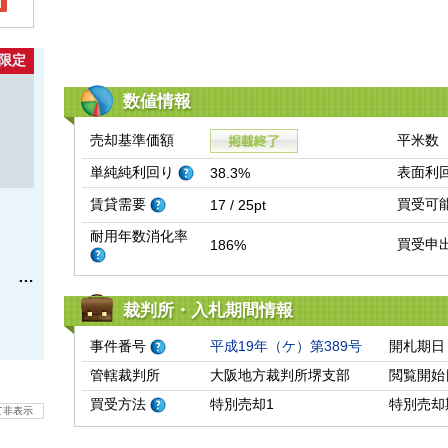
l
限定
数値情報
売却基準価額
平米数
単純純利回り
表面利
38.3%
賃貸需要
買受可
17 / 25pt
耐用年数消化率
買受申
186%
裁判所・入札期間情報
事件番号
平成19年（ケ）第389号
開札期日
管轄裁判所
大阪地方裁判所堺支部
閲覧開始
買受方法
特別売却1
特別売却
て非表示