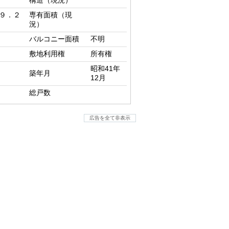
構造（現況）
２９．２
専有面積（現
況）
バルコニー面積
不明
敷地利用権
所有権
昭和41年
築年月
12月
総戸数
広告を全て非表示