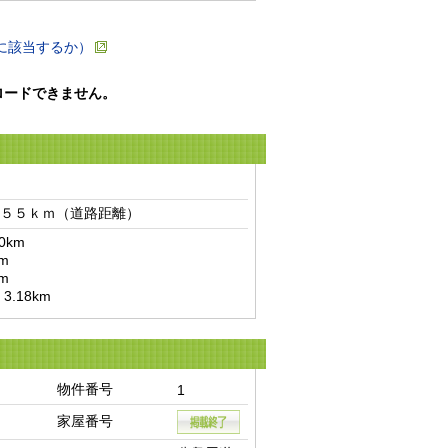
に該当するか）
ロードできません。
５５ｋｍ（道路距離）　
km

.18km
物件番号
1
家屋番号