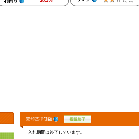
38.3%
利回り
売却基準価額
入札期間は終了しています。