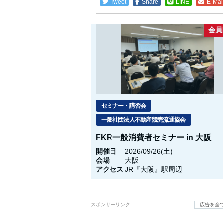
Tweet
Share
LINE
E-Mai
会員
セミナー・講習会
一般社団法人不動産競売流通協会
FKR一般消費者セミナー in 大阪
開催日
2026/09/26(土)
会場
大阪
アクセス
JR『大阪』駅周辺
スポンサーリンク
広告を全