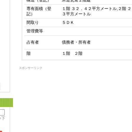
構造（登記）
木造瓦葺２階建
専有面積（登
１階 ３２．４２平方メートル,２階 
記）
３平方メートル
間取り
５ＤＫ
管理費等
占有者
債務者・所有者
階
１階 ２階
スポンサーリンク
い下