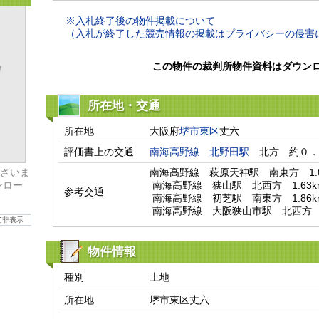
※入札終了後の物件掲載について
（入札が終了した競売情報の掲載はプライバシーの侵害
この物件の裁判所物件資料はダウン
所在地・交通
所在地
大阪府
堺市東区
丈六
評価書上の交通
南海高野線
北野田駅
　北方　約０．
ざいま
南海高野線　萩原天神駅　南東方　1.0
ンロー
 南海高野線　狭山駅　北西方　1.63km

参考交通
 南海高野線　初芝駅　南東方　1.86km

 南海高野線　大阪狭山市駅　北西方　3
て非表示
物件情報
種別
土地
所在地
堺市東区丈六