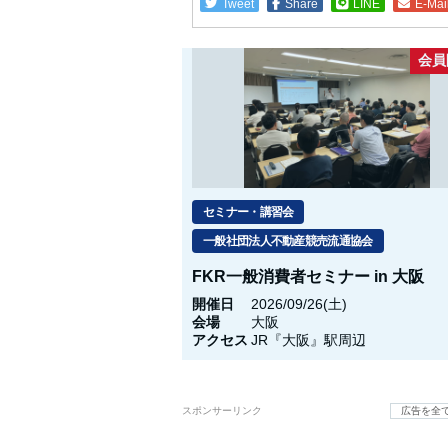
Tweet
Share
LINE
E-Mai
会員
セミナー・講習会
一般社団法人不動産競売流通協会
FKR一般消費者セミナー in 大阪
開催日
2026/09/26(土)
会場
大阪
アクセス
JR『大阪』駅周辺
スポンサーリンク
広告を全