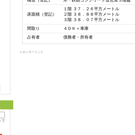
構造（登記）
木・鉄筋コンクリート造瓦葺３階建
１階 ３７．２６平方メートル

床面積（登記）
２階 ３８．８８平方メートル

３階 ３８．０７平方メートル
間取り
４ＤＫ＋車庫
占有者
債務者・所有者
スポンサーリンク
い下