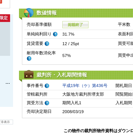
l
数値情報
限定
売却基準価額
平米数
単純純利回り
表面利
31.7%
賃貸需要
買受可
12 / 25pt
耐用年数消化率
買受申
57%
裁判所・入札期間情報
事件番号
平成19年（ケ）第436号
開札期日
管轄裁判所
大阪地方裁判所堺支部
閲覧開始
買受方法
期間入札1
入札期間
売却決定期日
2008/03/19
て非表示
この物件の裁判所物件資料はダウン