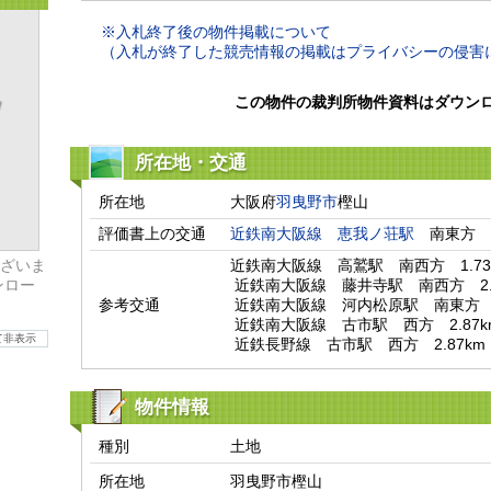
※入札終了後の物件掲載について
（入札が終了した競売情報の掲載はプライバシーの侵害
この物件の裁判所物件資料はダウン
所在地・交通
所在地
大阪府
羽曳野市
樫山
評価書上の交通
近鉄南大阪線
恵我ノ荘駅
　南東方　
ざいま
近鉄南大阪線　高鷲駅　南西方　1.73k
ンロー
 近鉄南大阪線　藤井寺駅　南西方　2.19km

参考交通
 近鉄南大阪線　河内松原駅　南東方　2.81km

 近鉄南大阪線　古市駅　西方　2.87km

て非表示
 近鉄長野線　古市駅　西方　2.87km
物件情報
種別
土地
所在地
羽曳野市樫山