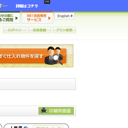
2年連続増加・15年ぶりの大チャンス到来！初心者からプロまで網羅する「競売不動産・超実践投資セミナー」♦神奈川県 横浜 in 神奈川
詳細はコチラ