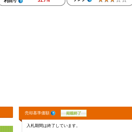
31.7%
利回り
売却基準価額
入札期間は終了しています。