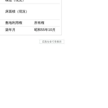
構造（現況）
床面積（現況）
敷地利用権
所有権
築年月
昭和55年10月
広告を全て非表示