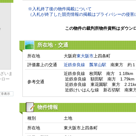
※入札終了後の物件掲載について
（入札が終了した競売情報の掲載はプライバシーの侵害
この物件の裁判所物件資料はダウン
所在地・交通
所在地
大阪府
東大阪市
上四条町
評価書上の交通
近鉄奈良線
瓢箪山駅
　南東方　約１
ざいま
近鉄奈良線　枚岡駅　南方　1.18km

ンロー
 近鉄奈良線　額田駅　南方　1.79km

参考交通
 近鉄奈良線　東花園駅　東方　2.21km

 近鉄けいはんな線　新石切駅　南東方　
て非表示
物件情報
種別
土地
所在地
東大阪市上四条町