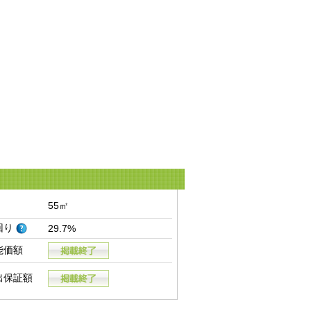
55㎡
回り
29.7%
能価額
出保証額