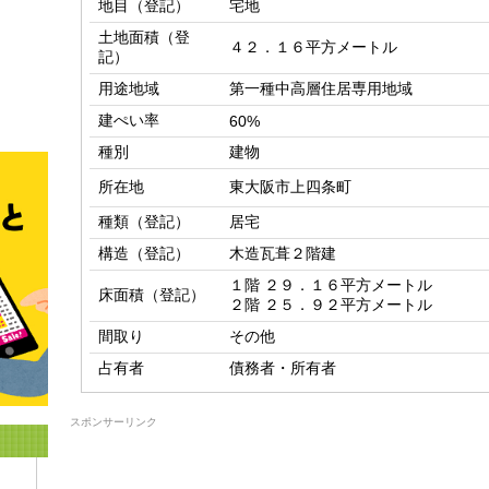
地目（登記）
宅地
土地面積（登
４２．１６平方メートル
記）
用途地域
第一種中高層住居専用地域
建ぺい率
60%
種別
建物
所在地
東大阪市上四条町
種類（登記）
居宅
構造（登記）
木造瓦葺２階建
１階 ２９．１６平方メートル

床面積（登記）
２階 ２５．９２平方メートル
間取り
その他
占有者
債務者・所有者
スポンサーリンク