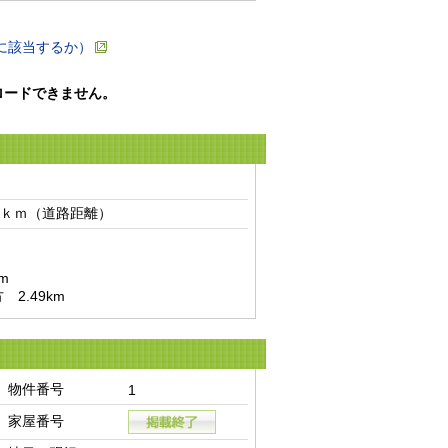
に該当するか）
ロードできません。
ｋｍ（道路距離）　
2.49km
物件番号
1
家屋番号