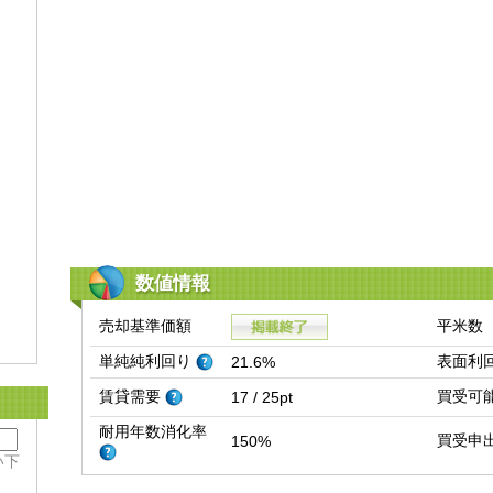
数値情報
売却基準価額
平米数
単純純利回り
表面利
21.6%
賃貸需要
買受可
17 / 25pt
耐用年数消化率
買受申
150%
い下