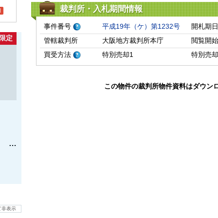
裁判所・入札期間情報
l
事件番号
平成19年（ケ）第1232号
開札期
限定
管轄裁判所
大阪地方裁判所本庁
閲覧開
買受方法
特別売却1
特別売
この物件の裁判所物件資料はダウン
て非表示