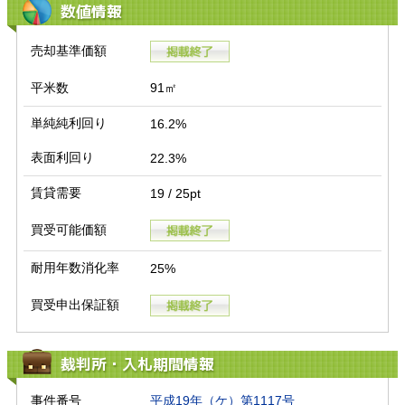
数値情報
売却基準価額
平米数
91㎡
単純純利回り
16.2%
表面利回り
22.3%
賃貸需要
19 / 25pt
買受可能価額
耐用年数消化率
25%
買受申出保証額
裁判所・入札期間情報
事件番号
平成19年（ケ）第1117号