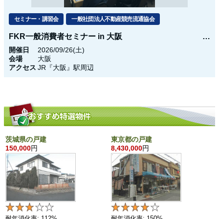
セミナー・講習会
一般社団法人不動産競売流通協会
FKR一般消費者セミナー in 大阪
開催日
2026/09/26(土)
会場
大阪
アクセス
JR『大阪』駅周辺
茨城県の戸建
東京都の戸建
150,000
円
8,430,000
円
耐年消化率: 112%
耐年消化率: 150%