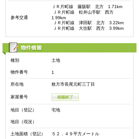
ＪＲ片町線　藤阪駅　北方　1.71km

 ＪＲ片町線　松井山手駅　西方　
参考交通
1.99km

 ＪＲ片町線　津田駅　北方　3.22km

 ＪＲ片町線　大住駅　西方　3.99km
物件情報
種別
土地
物件番号
1
所在地
枚方市長尾元町三丁目
家屋番号
地目（登記）
宅地
地目（現況）
土地面積（登記）
５２．４９平方メートル