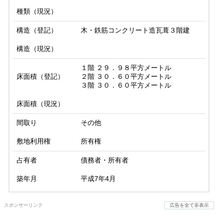
種類（現況）
構造（登記）
木・鉄筋コンクリート造瓦葺３階建
構造（現況）
１階 ２９．９８平方メートル

床面積（登記）
２階 ３０．６０平方メートル

３階 ３０．６０平方メートル
床面積（現況）
間取り
その他
敷地利用権
所有権
占有者
債務者・所有者
築年月
平成7年4月
スポンサーリンク
広告を全て非表示