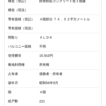
構造（登記）
鉄骨鉄筋コンクリート造１階建
構造（現況）
専有面積（登記）
４階部分 ７４．５２平方メートル
専有面積（現況）
間取り
４ＬＤＫ
バルコニー面積
不明
管理費等
15,910円
敷地利用権
所有権
占有者
債務者・所有者
築年月
昭和56年9月
階
４階
総戸数
221